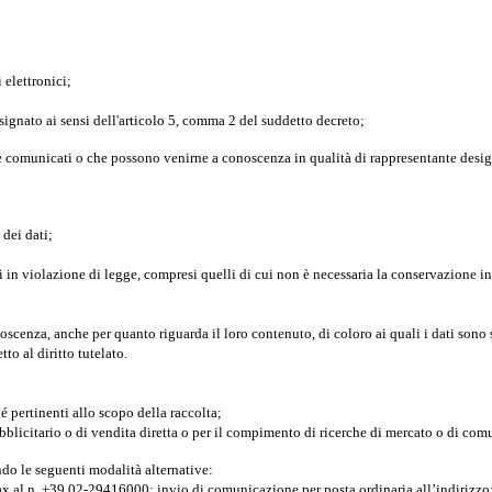
 elettronici;
designato ai sensi dell'articolo 5, comma 2 del suddetto decreto;
re comunicati o che possono venirne a conoscenza in qualità di rappresentante designa
 dei dati;
i in violazione di legge, compresi quelli di cui non è necessaria la conservazione in 
conoscenza, anche per quanto riguarda il loro contenuto, di coloro ai quali i dati sono
o al diritto tutelato.
é pertinenti allo scopo della raccolta;
 pubblicitario o di vendita diretta o per il compimento di ricerche di mercato o di c
ondo le seguenti modalità alternative:
ax al n. +39 02-29416000; invio di comunicazione per posta ordinaria all’indirizzo: 