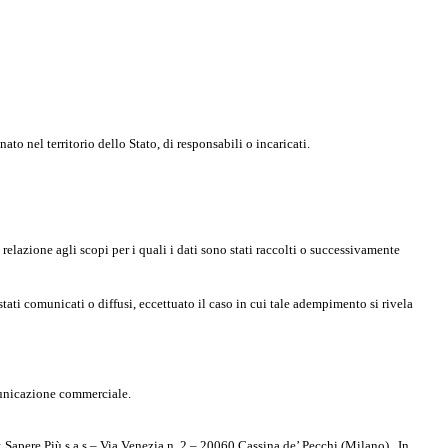
to nel territorio dello Stato, di responsabili o incaricati.
relazione agli scopi per i quali i dati sono stati raccolti o successivamente
 stati comunicati o diffusi, eccettuato il caso in cui tale adempimento si rivela
omunicazione commerciale.
Sapere Più s.a.s – Via Venezia n. 2 – 20060 Cassina de’ Pecchi (Milano) . In