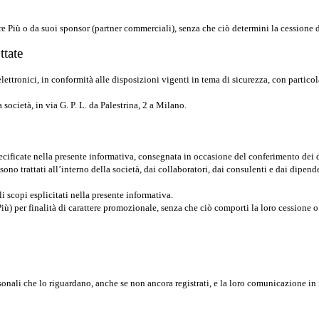
e Più o da suoi sponsor (partner commerciali), senza che ciò determini la cessione dei
ttate
 elettronici, in conformità alle disposizioni vigenti in tema di sicurezza, con parti
 società, in via G. P. L. da Palestrina, 2 a Milano.
specificate nella presente informativa, consegnata in occasione del conferimento dei 
sono trattati all’interno della società, dai collaboratori, dai consulenti e dai dipen
i scopi esplicitati nella presente informativa.
iù) per finalità di carattere promozionale, senza che ciò comporti la loro cessione o
rsonali che lo riguardano, anche se non ancora registrati, e la loro comunicazione in 