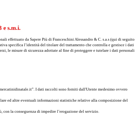
 e s.m.i.
onali effettuato da Sapere Più di Franceschini Alessandro & C. s.a.s (qui di seguito
iva specifica l’identità del titolare del trattamento che controlla e gestisce i dati
rzi, le misure di sicurezza adottate al fine di proteggere e tutelare i dati personali
mercatinidinatale.it”. I dati raccolti sono forniti dall'Utente medesimo ovvero
lare ed altre eventuali informazioni statistiche relative alla composizione del
Più, con la conseguenza di impedire l’erogazione del servizio.