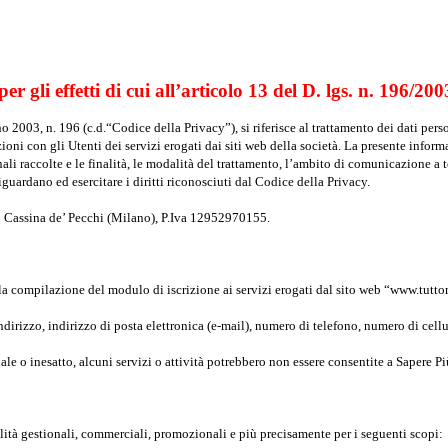
r gli effetti di cui all’articolo 13 del D. lgs. n. 196/2003
 2003, n. 196 (c.d.“Codice della Privacy”), si riferisce al trattamento dei dati pers
oni con gli Utenti dei servizi erogati dai siti web della società. La presente informat
ali raccolte e le finalità, le modalità del trattamento, l’ambito di comunicazione a te
iguardano ed esercitare i diritti riconosciuti dal Codice della Privacy.
060 Cassina de’ Pecchi (Milano), P.Iva 12952970155.
lla compilazione del modulo di iscrizione ai servizi erogati dal sito web “www.tutto
irizzo, indirizzo di posta elettronica (e-mail), numero di telefono, numero di cellu
iale o inesatto, alcuni servizi o attività potrebbero non essere consentite a Sapere 
alità gestionali, commerciali, promozionali e più precisamente per i seguenti scopi: