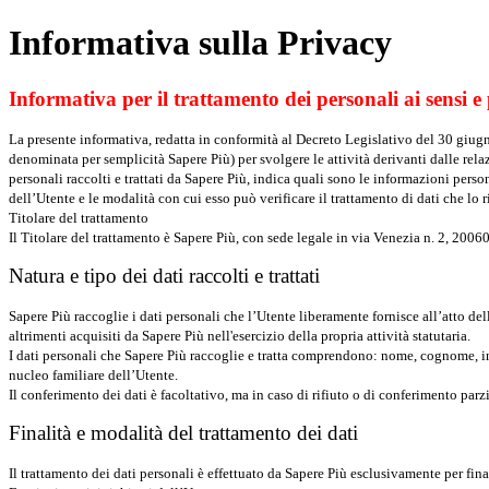
Informativa sulla Privacy
Informativa per il trattamento dei personali ai sensi e pe
La presente informativa, redatta in conformità al Decreto Legislativo del 30 giugno
denominata per semplicità Sapere Più) per svolgere le attività derivanti dalle relazi
personali raccolti e trattati da Sapere Più, indica quali sono le informazioni person
dell’Utente e le modalità con cui esso può verificare il trattamento di dati che lo r
Titolare del trattamento
Il Titolare del trattamento è Sapere Più, con sede legale in via Venezia n. 2, 20
Natura e tipo dei dati raccolti e trattati
Sapere Più raccoglie i dati personali che l’Utente liberamente fornisce all’atto de
altrimenti acquisiti da Sapere Più nell'esercizio della propria attività statutaria.
I dati personali che Sapere Più raccoglie e tratta comprendono: nome, cognome, ind
nucleo familiare dell’Utente.
Il conferimento dei dati è facoltativo, ma in caso di rifiuto o di conferimento parz
Finalità e modalità del trattamento dei dati
Il trattamento dei dati personali è effettuato da Sapere Più esclusivamente per fin