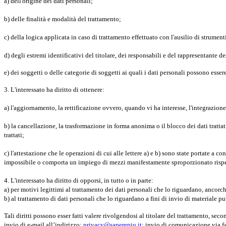
a) dell'origine dei dati personali;
b) delle finalità e modalità del trattamento;
c) della logica applicata in caso di trattamento effettuato con l'ausilio di strumenti
d) degli estremi identificativi del titolare, dei responsabili e del rappresentante 
e) dei soggetti o delle categorie di soggetti ai quali i dati personali possono esse
3. L'interessato ha diritto di ottenere:
a) l'aggiornamento, la rettificazione ovvero, quando vi ha interesse, l'integrazione
b) la cancellazione, la trasformazione in forma anonima o il blocco dei dati trattat
trattati;
c) l'attestazione che le operazioni di cui alle lettere a) e b) sono state portate a 
impossibile o comporta un impiego di mezzi manifestamente sproporzionato rispett
4. L'interessato ha diritto di opporsi, in tutto o in parte:
a) per motivi legittimi al trattamento dei dati personali che lo riguardano, ancorch
b) al trattamento di dati personali che lo riguardano a fini di invio di materiale
Tali diritti possono esser fatti valere rivolgendosi al titolare del trattamento, sec
invio di e-mail all’indirizzo:
privacy@saperepiu.it
; invio di comunicazione via f