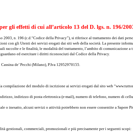
r gli effetti di cui all’articolo 13 del D. lgs. n. 196/2003
 2003, n. 196 (c.d.“Codice della Privacy”), si riferisce al trattamento dei dati pers
oni con gli Utenti dei servizi erogati dai siti web della società. La presente informat
ali raccolte e le finalità, le modalità del trattamento, l’ambito di comunicazione a te
iguardano ed esercitare i diritti riconosciuti dal Codice della Privacy.
060 Cassina de’ Pecchi (Milano), P.Iva 12952970155.
lla compilazione del modulo di iscrizione ai servizi erogati dal sito web “www.tutto
irizzo, indirizzo di posta elettronica (e-mail), numero di telefono, numero di cellu
iale o inesatto, alcuni servizi o attività potrebbero non essere consentite a Sapere 
alità gestionali, commerciali, promozionali e più precisamente per i seguenti scopi: