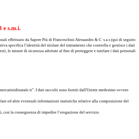
 e s.m.i.
onali effettuato da Sapere Più di Franceschini Alessandro & C. s.a.s (qui di seguito
iva specifica l’identità del titolare del trattamento che controlla e gestisce i dati
rzi, le misure di sicurezza adottate al fine di proteggere e tutelare i dati personali
mercatinidinatale.it”. I dati raccolti sono forniti dall'Utente medesimo ovvero
lare ed altre eventuali informazioni statistiche relative alla composizione del
Più, con la conseguenza di impedire l’erogazione del servizio.