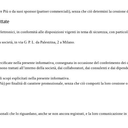
e Più o da suoi sponsor (partner commerciali), senza che ciò determini la cessione dei
ttate
 elettronici, in conformità alle disposizioni vigenti in tema di sicurezza, con parti
 società, in via G. P. L. da Palestrina, 2 a Milano.
specificate nella presente informativa, consegnata in occasione del conferimento dei 
sono trattati all’interno della società, dai collaboratori, dai consulenti e dai dipen
i scopi esplicitati nella presente informativa.
iù) per finalità di carattere promozionale, senza che ciò comporti la loro cessione o
rsonali che lo riguardano, anche se non ancora registrati, e la loro comunicazione in 