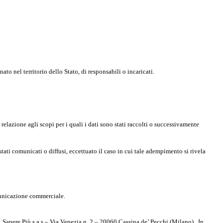
to nel territorio dello Stato, di responsabili o incaricati.
relazione agli scopi per i quali i dati sono stati raccolti o successivamente
 stati comunicati o diffusi, eccettuato il caso in cui tale adempimento si rivela
omunicazione commerciale.
Sapere Più s.a.s – Via Venezia n. 2 – 20060 Cassina de’ Pecchi (Milano) . In