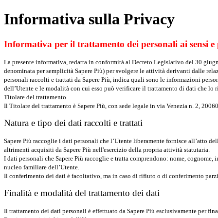
Informativa sulla Privacy
Informativa per il trattamento dei personali ai sensi e pe
La presente informativa, redatta in conformità al Decreto Legislativo del 30 giugno
denominata per semplicità Sapere Più) per svolgere le attività derivanti dalle relazi
personali raccolti e trattati da Sapere Più, indica quali sono le informazioni person
dell’Utente e le modalità con cui esso può verificare il trattamento di dati che lo r
Titolare del trattamento
Il Titolare del trattamento è Sapere Più, con sede legale in via Venezia n. 2, 20
Natura e tipo dei dati raccolti e trattati
Sapere Più raccoglie i dati personali che l’Utente liberamente fornisce all’atto de
altrimenti acquisiti da Sapere Più nell'esercizio della propria attività statutaria.
I dati personali che Sapere Più raccoglie e tratta comprendono: nome, cognome, ind
nucleo familiare dell’Utente.
Il conferimento dei dati è facoltativo, ma in caso di rifiuto o di conferimento parz
Finalità e modalità del trattamento dei dati
Il trattamento dei dati personali è effettuato da Sapere Più esclusivamente per fin