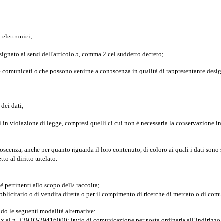
 elettronici;
designato ai sensi dell'articolo 5, comma 2 del suddetto decreto;
re comunicati o che possono venirne a conoscenza in qualità di rappresentante designa
 dei dati;
i in violazione di legge, compresi quelli di cui non è necessaria la conservazione in 
conoscenza, anche per quanto riguarda il loro contenuto, di coloro ai quali i dati sono
o al diritto tutelato.
é pertinenti allo scopo della raccolta;
 pubblicitario o di vendita diretta o per il compimento di ricerche di mercato o di c
ondo le seguenti modalità alternative:
ax al n. +39 02-29416000; invio di comunicazione per posta ordinaria all’indirizzo: 