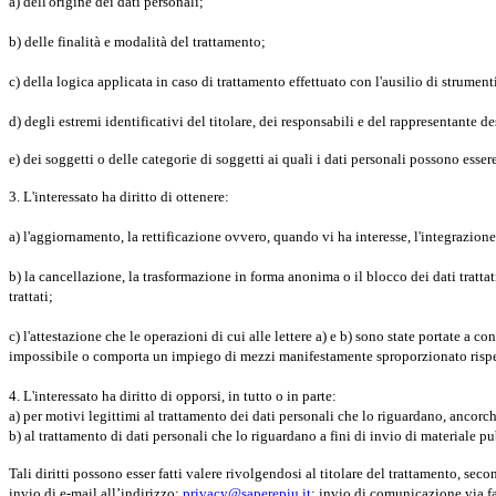
a) dell'origine dei dati personali;
b) delle finalità e modalità del trattamento;
c) della logica applicata in caso di trattamento effettuato con l'ausilio di strumenti
d) degli estremi identificativi del titolare, dei responsabili e del rappresentante 
e) dei soggetti o delle categorie di soggetti ai quali i dati personali possono esse
3. L'interessato ha diritto di ottenere:
a) l'aggiornamento, la rettificazione ovvero, quando vi ha interesse, l'integrazione
b) la cancellazione, la trasformazione in forma anonima o il blocco dei dati trattat
trattati;
c) l'attestazione che le operazioni di cui alle lettere a) e b) sono state portate a 
impossibile o comporta un impiego di mezzi manifestamente sproporzionato rispett
4. L'interessato ha diritto di opporsi, in tutto o in parte:
a) per motivi legittimi al trattamento dei dati personali che lo riguardano, ancorch
b) al trattamento di dati personali che lo riguardano a fini di invio di materiale
Tali diritti possono esser fatti valere rivolgendosi al titolare del trattamento, sec
invio di e-mail all’indirizzo:
privacy@saperepiu.it
; invio di comunicazione via f