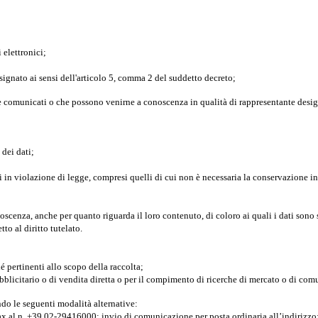
 elettronici;
designato ai sensi dell'articolo 5, comma 2 del suddetto decreto;
re comunicati o che possono venirne a conoscenza in qualità di rappresentante designa
 dei dati;
i in violazione di legge, compresi quelli di cui non è necessaria la conservazione in 
conoscenza, anche per quanto riguarda il loro contenuto, di coloro ai quali i dati sono
o al diritto tutelato.
é pertinenti allo scopo della raccolta;
 pubblicitario o di vendita diretta o per il compimento di ricerche di mercato o di c
ondo le seguenti modalità alternative:
ax al n. +39 02-29416000; invio di comunicazione per posta ordinaria all’indirizzo: 