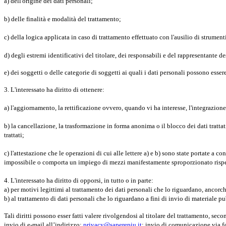
a) dell'origine dei dati personali;
b) delle finalità e modalità del trattamento;
c) della logica applicata in caso di trattamento effettuato con l'ausilio di strumenti
d) degli estremi identificativi del titolare, dei responsabili e del rappresentante 
e) dei soggetti o delle categorie di soggetti ai quali i dati personali possono esse
3. L'interessato ha diritto di ottenere:
a) l'aggiornamento, la rettificazione ovvero, quando vi ha interesse, l'integrazione
b) la cancellazione, la trasformazione in forma anonima o il blocco dei dati trattat
trattati;
c) l'attestazione che le operazioni di cui alle lettere a) e b) sono state portate a 
impossibile o comporta un impiego di mezzi manifestamente sproporzionato rispett
4. L'interessato ha diritto di opporsi, in tutto o in parte:
a) per motivi legittimi al trattamento dei dati personali che lo riguardano, ancorch
b) al trattamento di dati personali che lo riguardano a fini di invio di materiale
Tali diritti possono esser fatti valere rivolgendosi al titolare del trattamento, sec
invio di e-mail all’indirizzo:
privacy@saperepiu.it
; invio di comunicazione via f