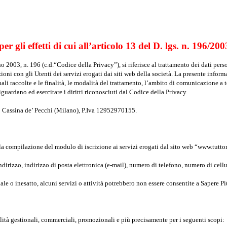
r gli effetti di cui all’articolo 13 del D. lgs. n. 196/2003
 2003, n. 196 (c.d.“Codice della Privacy”), si riferisce al trattamento dei dati pers
oni con gli Utenti dei servizi erogati dai siti web della società. La presente informat
ali raccolte e le finalità, le modalità del trattamento, l’ambito di comunicazione a te
iguardano ed esercitare i diritti riconosciuti dal Codice della Privacy.
060 Cassina de’ Pecchi (Milano), P.Iva 12952970155.
lla compilazione del modulo di iscrizione ai servizi erogati dal sito web “www.tutto
irizzo, indirizzo di posta elettronica (e-mail), numero di telefono, numero di cellu
iale o inesatto, alcuni servizi o attività potrebbero non essere consentite a Sapere 
alità gestionali, commerciali, promozionali e più precisamente per i seguenti scopi: