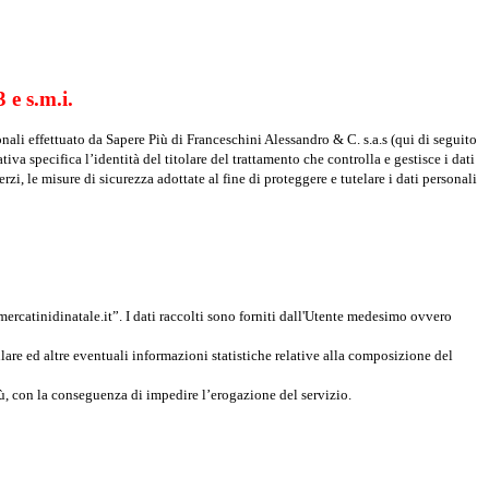
 e s.m.i.
onali effettuato da Sapere Più di Franceschini Alessandro & C. s.a.s (qui di seguito
iva specifica l’identità del titolare del trattamento che controlla e gestisce i dati
rzi, le misure di sicurezza adottate al fine di proteggere e tutelare i dati personali
mercatinidinatale.it”. I dati raccolti sono forniti dall'Utente medesimo ovvero
lare ed altre eventuali informazioni statistiche relative alla composizione del
Più, con la conseguenza di impedire l’erogazione del servizio.