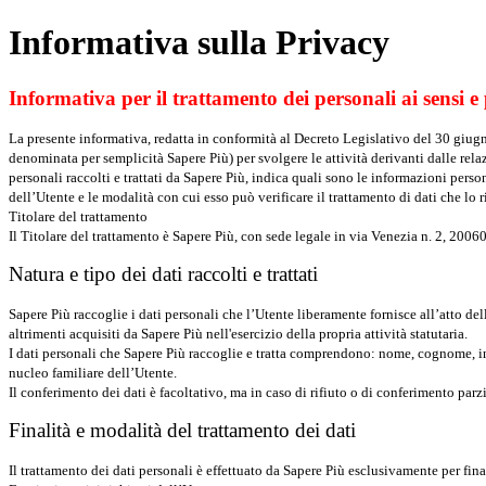
Informativa sulla Privacy
Informativa per il trattamento dei personali ai sensi e pe
La presente informativa, redatta in conformità al Decreto Legislativo del 30 giugno
denominata per semplicità Sapere Più) per svolgere le attività derivanti dalle relazi
personali raccolti e trattati da Sapere Più, indica quali sono le informazioni person
dell’Utente e le modalità con cui esso può verificare il trattamento di dati che lo r
Titolare del trattamento
Il Titolare del trattamento è Sapere Più, con sede legale in via Venezia n. 2, 20
Natura e tipo dei dati raccolti e trattati
Sapere Più raccoglie i dati personali che l’Utente liberamente fornisce all’atto de
altrimenti acquisiti da Sapere Più nell'esercizio della propria attività statutaria.
I dati personali che Sapere Più raccoglie e tratta comprendono: nome, cognome, ind
nucleo familiare dell’Utente.
Il conferimento dei dati è facoltativo, ma in caso di rifiuto o di conferimento parz
Finalità e modalità del trattamento dei dati
Il trattamento dei dati personali è effettuato da Sapere Più esclusivamente per fin