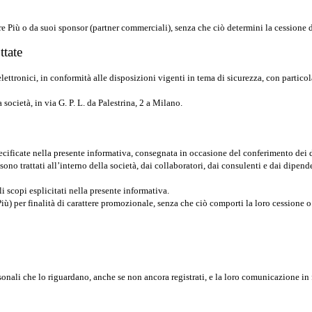
e Più o da suoi sponsor (partner commerciali), senza che ciò determini la cessione dei
ttate
 elettronici, in conformità alle disposizioni vigenti in tema di sicurezza, con parti
 società, in via G. P. L. da Palestrina, 2 a Milano.
specificate nella presente informativa, consegnata in occasione del conferimento dei 
sono trattati all’interno della società, dai collaboratori, dai consulenti e dai dipen
i scopi esplicitati nella presente informativa.
iù) per finalità di carattere promozionale, senza che ciò comporti la loro cessione o
rsonali che lo riguardano, anche se non ancora registrati, e la loro comunicazione in 