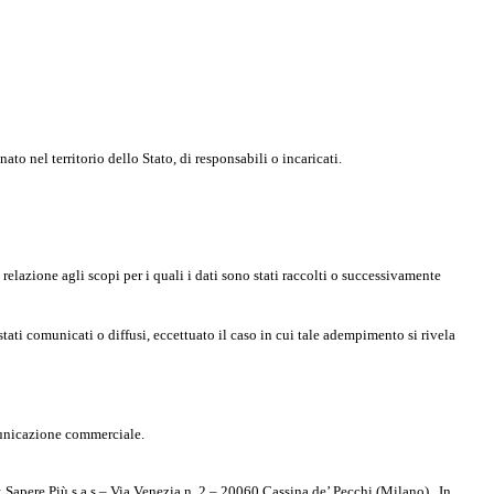
to nel territorio dello Stato, di responsabili o incaricati.
relazione agli scopi per i quali i dati sono stati raccolti o successivamente
 stati comunicati o diffusi, eccettuato il caso in cui tale adempimento si rivela
omunicazione commerciale.
Sapere Più s.a.s – Via Venezia n. 2 – 20060 Cassina de’ Pecchi (Milano) . In