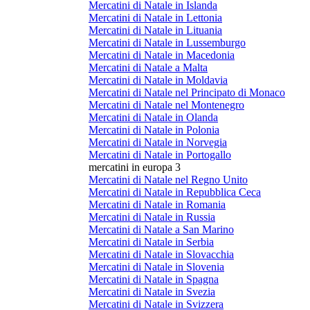
Mercatini di Natale in Islanda
Mercatini di Natale in Lettonia
Mercatini di Natale in Lituania
Mercatini di Natale in Lussemburgo
Mercatini di Natale in Macedonia
Mercatini di Natale a Malta
Mercatini di Natale in Moldavia
Mercatini di Natale nel Principato di Monaco
Mercatini di Natale nel Montenegro
Mercatini di Natale in Olanda
Mercatini di Natale in Polonia
Mercatini di Natale in Norvegia
Mercatini di Natale in Portogallo
mercatini in europa 3
Mercatini di Natale nel Regno Unito
Mercatini di Natale in Repubblica Ceca
Mercatini di Natale in Romania
Mercatini di Natale in Russia
Mercatini di Natale a San Marino
Mercatini di Natale in Serbia
Mercatini di Natale in Slovacchia
Mercatini di Natale in Slovenia
Mercatini di Natale in Spagna
Mercatini di Natale in Svezia
Mercatini di Natale in Svizzera