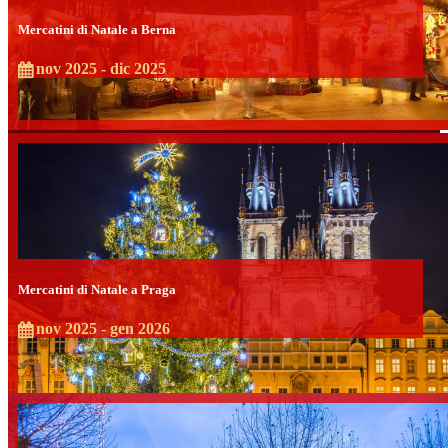
Mercatini di Natale a Berna
nov 2025 - dic 2025
Mercatini di Natale a Praga
nov 2025 - gen 2026