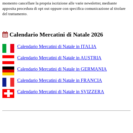
momento cancellare la propria iscrizione alle varie newsletter, mediante
apposita procedura di opt out oppure con specifica comunicazione al titolare
del trattamento.
Calendario
Mercatini di Natale 2026
Calendario Mercatini di Natale in
ITALIA
Calendario Mercatini di Natale in
AUSTRIA
Calendario Mercatini di Natale in
GERMANIA
Calendario Mercatini di Natale in
FRANCIA
Calendario Mercatini di Natale in
SVIZZERA