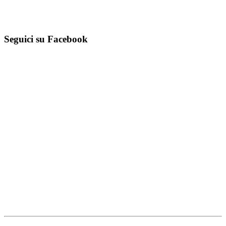
Seguici su Facebook