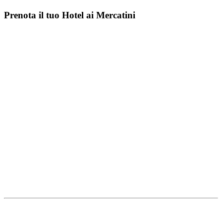
Prenota il tuo Hotel ai Mercatini