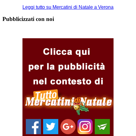
Leggi tutto su Mercatini di Natale a Verona
Pubblicizzati con noi