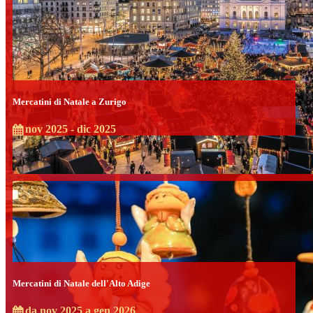
Mercatini di Natale a Zurigo
nov 2025 - dic 2025
Mercatini di Natale dell'Alto Adige
da nov 2025 a gen 2026