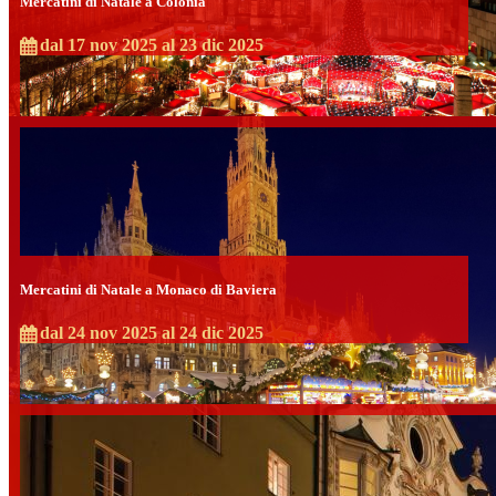
Mercatini di Natale a Colonia
dal 17 nov 2025 al 23 dic 2025
Mercatini di Natale a Monaco di Baviera
dal 24 nov 2025 al 24 dic 2025