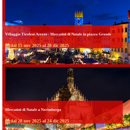
Villaggio Tirolese Arezzo - Mercatini di Natale in piazza Grande
dal 15 nov 2025 al 28 dic 2025
Mercatini di Natale a Norimberga
dal 28 nov 2025 al 24 dic 2025