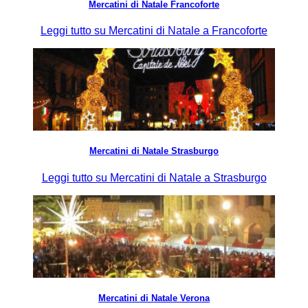
Mercatini di Natale Francoforte
Leggi tutto su Mercatini di Natale a Francoforte
Mercatini di Natale Strasburgo
Leggi tutto su Mercatini di Natale a Strasburgo
Mercatini di Natale Verona