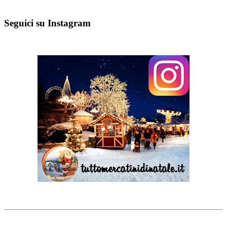
Seguici su Instagram