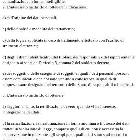
comunicazione in forma intelligibile.
2. L'interessato ha diritto di ottenere l'indicazione:
a) dell'origine dei dati personali;
b) delle finalità e modalità del trattamento;
c) della logica applicata in caso di trattamento effettuato con l'ausilio di
strumenti elettronici;
d) degli estremi identificativi del titolare, dei responsabili e del rappresentante
designato ai sensi dell'articolo 5, comma 2 del suddetto decreto;
e) dei soggetti o delle categorie di soggetti ai quali i dati personali possono
essere comunicati o che possono venirne a conoscenza in qualità di
rappresentante designato nel territorio dello Stato, di responsabili o incaricati.
3. L'interessato ha diritto di ottenere:
a) l'aggiornamento, la rettificazione ovvero, quando vi ha interesse,
l'integrazione dei dati;
b) la cancellazione, la trasformazione in forma anonima o il blocco dei dati
trattati in violazione di legge, compresi quelli di cui non è necessaria la
conservazione in relazione agli scopi per i quali i dati sono stati raccolti o