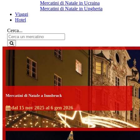
Mercatini di Natale in Ucraina
Mercatini di Natale in Ungheria
Viaggi
Hotel
Cerca...
Mercatini di Natale a Innsbruck
dal 15 nov 2025 al 6 gen 2026