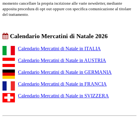
momento cancellare la propria iscrizione alle varie newsletter, mediante
apposita procedura di opt out oppure con specifica comunicazione al titolare
del trattamento.
Calendario
Mercatini di Natale 2026
Calendario Mercatini di Natale in
ITALIA
Calendario Mercatini di Natale in
AUSTRIA
Calendario Mercatini di Natale in
GERMANIA
Calendario Mercatini di Natale in
FRANCIA
Calendario Mercatini di Natale in
SVIZZERA