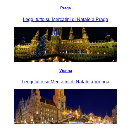
Praga
Leggi tutto su Mercatini di Natale a Praga
Vienna
Leggi tutto su Mercatini di Natale a Vienna