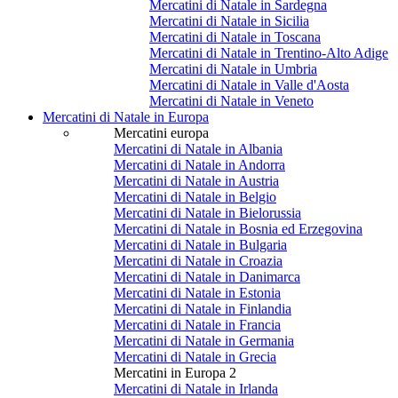
Mercatini di Natale in Sardegna
Mercatini di Natale in Sicilia
Mercatini di Natale in Toscana
Mercatini di Natale in Trentino-Alto Adige
Mercatini di Natale in Umbria
Mercatini di Natale in Valle d'Aosta
Mercatini di Natale in Veneto
Mercatini di Natale in Europa
Mercatini europa
Mercatini di Natale in Albania
Mercatini di Natale in Andorra
Mercatini di Natale in Austria
Mercatini di Natale in Belgio
Mercatini di Natale in Bielorussia
Mercatini di Natale in Bosnia ed Erzegovina
Mercatini di Natale in Bulgaria
Mercatini di Natale in Croazia
Mercatini di Natale in Danimarca
Mercatini di Natale in Estonia
Mercatini di Natale in Finlandia
Mercatini di Natale in Francia
Mercatini di Natale in Germania
Mercatini di Natale in Grecia
Mercatini in Europa 2
Mercatini di Natale in Irlanda