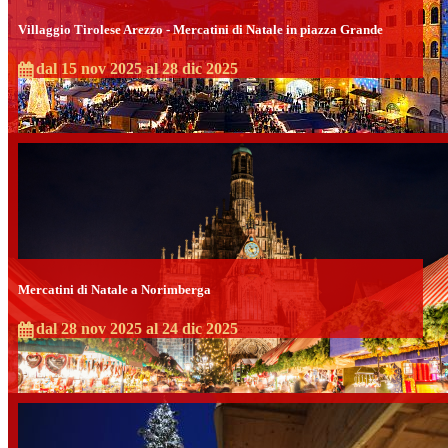
Villaggio Tirolese Arezzo - Mercatini di Natale in piazza Grande
dal 15 nov 2025 al 28 dic 2025
Mercatini di Natale a Norimberga
dal 28 nov 2025 al 24 dic 2025