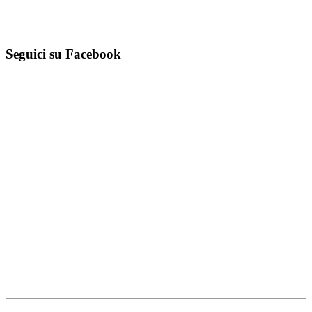
Seguici su Facebook