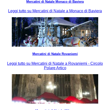
Mercatini di Natale Monaco di Baviera
Leggi tutto su Mercatini di Natale a Monaco di Baviera
Mercatini di Natale Rovaniemi
Leggi tutto su Mercatini di Natale a Rovaniemi - Circolo
Polare Artico