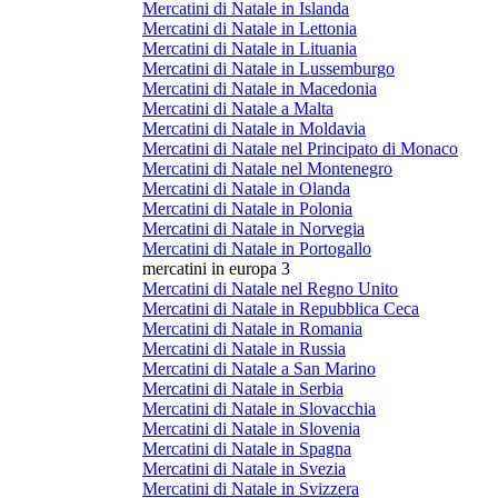
Mercatini di Natale in Islanda
Mercatini di Natale in Lettonia
Mercatini di Natale in Lituania
Mercatini di Natale in Lussemburgo
Mercatini di Natale in Macedonia
Mercatini di Natale a Malta
Mercatini di Natale in Moldavia
Mercatini di Natale nel Principato di Monaco
Mercatini di Natale nel Montenegro
Mercatini di Natale in Olanda
Mercatini di Natale in Polonia
Mercatini di Natale in Norvegia
Mercatini di Natale in Portogallo
mercatini in europa 3
Mercatini di Natale nel Regno Unito
Mercatini di Natale in Repubblica Ceca
Mercatini di Natale in Romania
Mercatini di Natale in Russia
Mercatini di Natale a San Marino
Mercatini di Natale in Serbia
Mercatini di Natale in Slovacchia
Mercatini di Natale in Slovenia
Mercatini di Natale in Spagna
Mercatini di Natale in Svezia
Mercatini di Natale in Svizzera