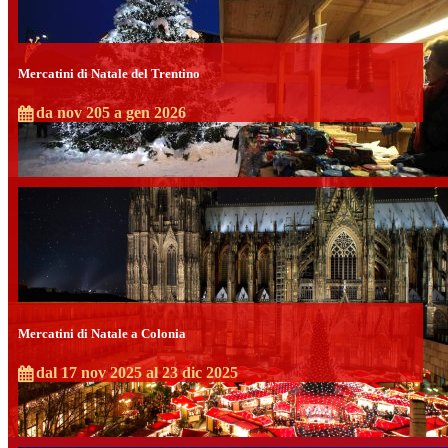
Mercatini di Natale del Trentino
da nov 205 a gen 2026
Mercatini di Natale a Colonia
dal 17 nov 2025 al 23 dic 2025