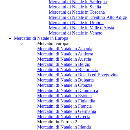
Mercatini di Natale in Sardegna
Mercatini di Natale in Sicilia
Mercatini di Natale in Toscana
Mercatini di Natale in Trentino-Alto Adige
Mercatini di Natale in Umbria
Mercatini di Natale in Valle d'Aosta
Mercatini di Natale in Veneto
Mercatini di Natale in Europa
Mercatini europa
Mercatini di Natale in Albania
Mercatini di Natale in Andorra
Mercatini di Natale in Austria
Mercatini di Natale in Belgio
Mercatini di Natale in Bielorussia
Mercatini di Natale in Bosnia ed Erzegovina
Mercatini di Natale in Bulgaria
Mercatini di Natale in Croazia
Mercatini di Natale in Danimarca
Mercatini di Natale in Estonia
Mercatini di Natale in Finlandia
Mercatini di Natale in Francia
Mercatini di Natale in Germania
Mercatini di Natale in Grecia
Mercatini in Europa 2
Mercatini di Natale in Irlanda