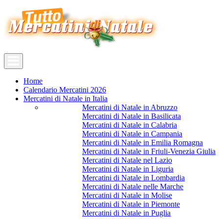
Home
Calendario Mercatini 2026
Mercatini di Natale in Italia
Mercatini di Natale in Abruzzo
Mercatini di Natale in Basilicata
Mercatini di Natale in Calabria
Mercatini di Natale in Campania
Mercatini di Natale in Emilia Romagna
Mercatini di Natale in Friuli-Venezia Giulia
Mercatini di Natale nel Lazio
Mercatini di Natale in Liguria
Mercatini di Natale in Lombardia
Mercatini di Natale nelle Marche
Mercatini di Natale in Molise
Mercatini di Natale in Piemonte
Mercatini di Natale in Puglia