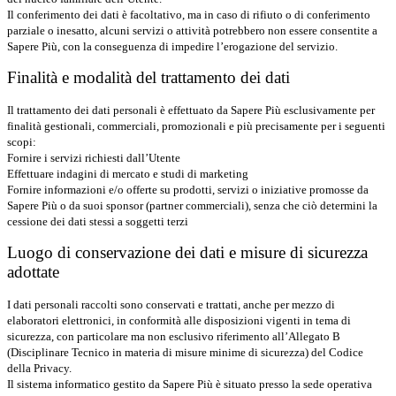
Il conferimento dei dati è facoltativo, ma in caso di rifiuto o di conferimento
parziale o inesatto, alcuni servizi o attività potrebbero non essere consentite a
Sapere Più, con la conseguenza di impedire l’erogazione del servizio.
Finalità e modalità del trattamento dei dati
Il trattamento dei dati personali è effettuato da Sapere Più esclusivamente per
finalità gestionali, commerciali, promozionali e più precisamente per i seguenti
scopi:
Fornire i servizi richiesti dall’Utente
Effettuare indagini di mercato e studi di marketing
Fornire informazioni e/o offerte su prodotti, servizi o iniziative promosse da
Sapere Più o da suoi sponsor (partner commerciali), senza che ciò determini la
cessione dei dati stessi a soggetti terzi
Luogo di conservazione dei dati e misure di sicurezza
adottate
I dati personali raccolti sono conservati e trattati, anche per mezzo di
elaboratori elettronici, in conformità alle disposizioni vigenti in tema di
sicurezza, con particolare ma non esclusivo riferimento all’Allegato B
(Disciplinare Tecnico in materia di misure minime di sicurezza) del Codice
della Privacy.
Il sistema informatico gestito da Sapere Più è situato presso la sede operativa