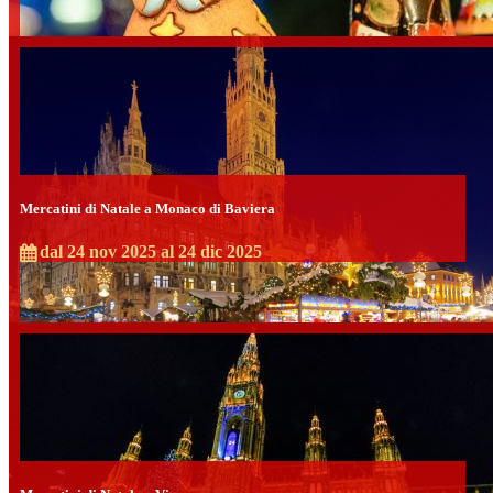
Mercatini di Natale a Monaco di Baviera
dal 24 nov 2025 al 24 dic 2025