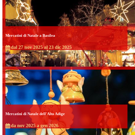
Mercatini di Natale a Basilea
dal 27 nov 2025 al 23 dic 2025
Mercatini di Natale dell'Alto Adige
da nov 2025 a gen 2026