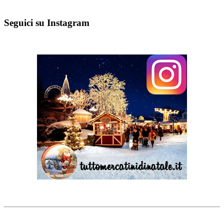
Seguici su Instagram