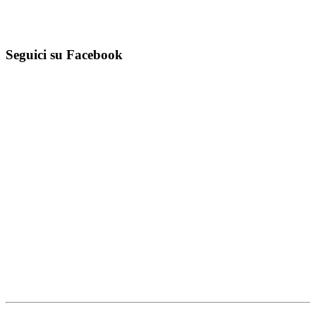
Seguici su Facebook