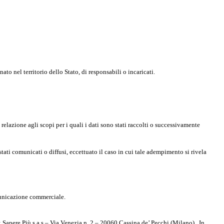
to nel territorio dello Stato, di responsabili o incaricati.
relazione agli scopi per i quali i dati sono stati raccolti o successivamente
 stati comunicati o diffusi, eccettuato il caso in cui tale adempimento si rivela
omunicazione commerciale.
Sapere Più s.a.s – Via Venezia n. 2 – 20060 Cassina de’ Pecchi (Milano) . In