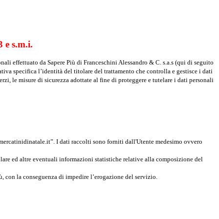
 e s.m.i.
onali effettuato da Sapere Più di Franceschini Alessandro & C. s.a.s (qui di seguito
iva specifica l’identità del titolare del trattamento che controlla e gestisce i dati
rzi, le misure di sicurezza adottate al fine di proteggere e tutelare i dati personali
mercatinidinatale.it”. I dati raccolti sono forniti dall'Utente medesimo ovvero
lare ed altre eventuali informazioni statistiche relative alla composizione del
Più, con la conseguenza di impedire l’erogazione del servizio.