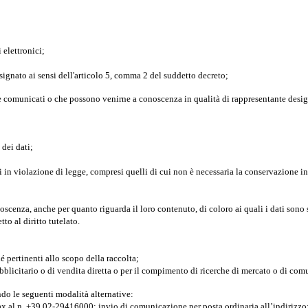
 elettronici;
designato ai sensi dell'articolo 5, comma 2 del suddetto decreto;
re comunicati o che possono venirne a conoscenza in qualità di rappresentante designa
 dei dati;
i in violazione di legge, compresi quelli di cui non è necessaria la conservazione in 
conoscenza, anche per quanto riguarda il loro contenuto, di coloro ai quali i dati sono
o al diritto tutelato.
é pertinenti allo scopo della raccolta;
 pubblicitario o di vendita diretta o per il compimento di ricerche di mercato o di c
ondo le seguenti modalità alternative:
ax al n. +39 02-29416000; invio di comunicazione per posta ordinaria all’indirizzo: 