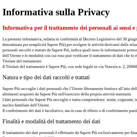
Informativa sulla Privacy
Informativa per il trattamento dei personali ai sensi e pe
La presente informativa, redatta in conformità al Decreto Legislativo del 30 giugno
denominata per semplicità Sapere Più) per svolgere le attività derivanti dalle relazi
personali raccolti e trattati da Sapere Più, indica quali sono le informazioni person
dell’Utente e le modalità con cui esso può verificare il trattamento di dati che lo r
Titolare del trattamento
Il Titolare del trattamento è Sapere Più, con sede legale in via Venezia n. 2, 20
Natura e tipo dei dati raccolti e trattati
Sapere Più raccoglie i dati personali che l’Utente liberamente fornisce all’atto de
altrimenti acquisiti da Sapere Più nell'esercizio della propria attività statutaria.
I dati personali che Sapere Più raccoglie e tratta comprendono: nome, cognome, ind
nucleo familiare dell’Utente.
Il conferimento dei dati è facoltativo, ma in caso di rifiuto o di conferimento parz
Finalità e modalità del trattamento dei dati
Il trattamento dei dati personali è effettuato da Sapere Più esclusivamente per fin