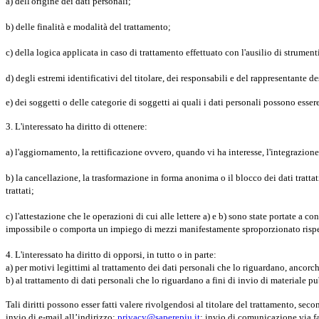
a) dell'origine dei dati personali;
b) delle finalità e modalità del trattamento;
c) della logica applicata in caso di trattamento effettuato con l'ausilio di strumenti
d) degli estremi identificativi del titolare, dei responsabili e del rappresentante 
e) dei soggetti o delle categorie di soggetti ai quali i dati personali possono esse
3. L'interessato ha diritto di ottenere:
a) l'aggiornamento, la rettificazione ovvero, quando vi ha interesse, l'integrazione
b) la cancellazione, la trasformazione in forma anonima o il blocco dei dati trattat
trattati;
c) l'attestazione che le operazioni di cui alle lettere a) e b) sono state portate a 
impossibile o comporta un impiego di mezzi manifestamente sproporzionato rispett
4. L'interessato ha diritto di opporsi, in tutto o in parte:
a) per motivi legittimi al trattamento dei dati personali che lo riguardano, ancorch
b) al trattamento di dati personali che lo riguardano a fini di invio di materiale
Tali diritti possono esser fatti valere rivolgendosi al titolare del trattamento, sec
invio di e-mail all’indirizzo:
privacy@saperepiu.it
; invio di comunicazione via f