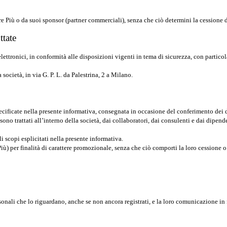
e Più o da suoi sponsor (partner commerciali), senza che ciò determini la cessione dei
ttate
 elettronici, in conformità alle disposizioni vigenti in tema di sicurezza, con parti
 società, in via G. P. L. da Palestrina, 2 a Milano.
specificate nella presente informativa, consegnata in occasione del conferimento dei 
sono trattati all’interno della società, dai collaboratori, dai consulenti e dai dipen
i scopi esplicitati nella presente informativa.
iù) per finalità di carattere promozionale, senza che ciò comporti la loro cessione o
rsonali che lo riguardano, anche se non ancora registrati, e la loro comunicazione in 