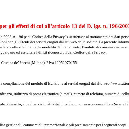
r gli effetti di cui all’articolo 13 del D. lgs. n. 196/2003
 2003, n. 196 (c.d.“Codice della Privacy”), si riferisce al trattamento dei dati pers
oni con gli Utenti dei servizi erogati dai siti web della società. La presente informat
ali raccolte e le finalità, le modalità del trattamento, l’ambito di comunicazione a te
iguardano ed esercitare i diritti riconosciuti dal Codice della Privacy.
060 Cassina de’ Pecchi (Milano), P.Iva 12952970155.
lla compilazione del modulo di iscrizione ai servizi erogati dal sito web “www.tutto
irizzo, indirizzo di posta elettronica (e-mail), numero di telefono, numero di cellu
iale o inesatto, alcuni servizi o attività potrebbero non essere consentite a Sapere 
alità gestionali, commerciali, promozionali e più precisamente per i seguenti scopi: