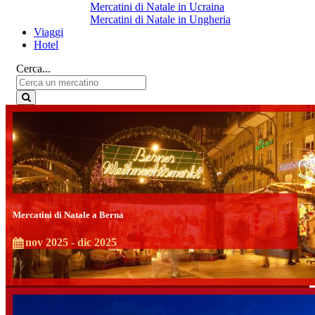
Mercatini di Natale in Ucraina
Mercatini di Natale in Ungheria
Viaggi
Hotel
Cerca...
Mercatini di Natale a Berna
nov 2025 - dic 2025