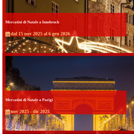
Mercatini di Natale a Innsbruck
dal 15 nov 2025 al 6 gen 2026
Mercatini di Natale a Parigi
nov 2025 - dic 2025