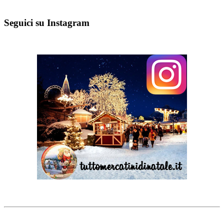
Seguici su Instagram