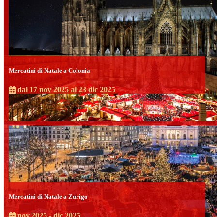
Mercatini di Natale a Colonia
dal 17 nov 2025 al 23 dic 2025
Mercatini di Natale a Zurigo
nov 2025 - dic 2025