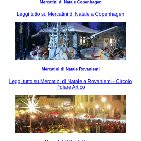
Mercatini di Natale Copenhagen
Leggi tutto su Mercatini di Natale a Copenhagen
Mercatini di Natale Rovaniemi
Leggi tutto su Mercatini di Natale a Rovaniemi - Circolo
Polare Artico