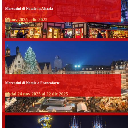
Mercatini di Natale in Alsazia
nov 2025 - dic 2025
Mercatini di Natale a Francoforte
dal 24 nov 2025 al 22 dic 2025