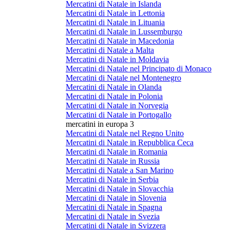
Mercatini di Natale in Islanda
Mercatini di Natale in Lettonia
Mercatini di Natale in Lituania
Mercatini di Natale in Lussemburgo
Mercatini di Natale in Macedonia
Mercatini di Natale a Malta
Mercatini di Natale in Moldavia
Mercatini di Natale nel Principato di Monaco
Mercatini di Natale nel Montenegro
Mercatini di Natale in Olanda
Mercatini di Natale in Polonia
Mercatini di Natale in Norvegia
Mercatini di Natale in Portogallo
mercatini in europa 3
Mercatini di Natale nel Regno Unito
Mercatini di Natale in Repubblica Ceca
Mercatini di Natale in Romania
Mercatini di Natale in Russia
Mercatini di Natale a San Marino
Mercatini di Natale in Serbia
Mercatini di Natale in Slovacchia
Mercatini di Natale in Slovenia
Mercatini di Natale in Spagna
Mercatini di Natale in Svezia
Mercatini di Natale in Svizzera