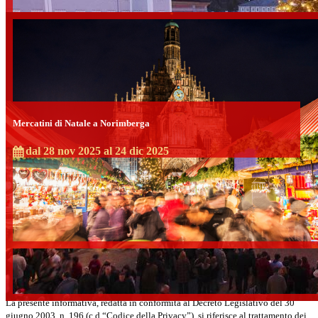
Mercatini di Natale a Norimberga
dal 28 nov 2025 al 24 dic 2025
Informativa sulla Privacy
Informativa per il trattamento dei personali ai sensi
e per gli effetti di cui all’articolo 13 del D. lgs. n.
196/2003 e s.m.i.
La presente informativa, redatta in conformità al Decreto Legislativo del 30
giugno 2003, n. 196 (c.d.“Codice della Privacy”), si riferisce al trattamento dei