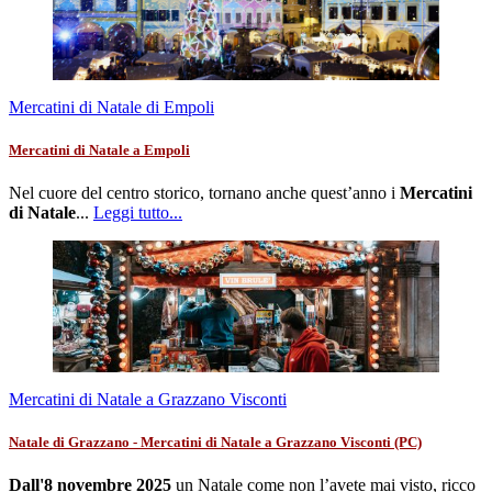
Mercatini di Natale di Empoli
Mercatini di Natale a Empoli
Nel cuore del centro storico, tornano anche quest’anno i
Mercatini
di Natale
...
Leggi tutto...
Mercatini di Natale a Grazzano Visconti
Natale di Grazzano - Mercatini di Natale a Grazzano Visconti (PC)
Dall'8 novembre 2025
un Natale come non l’avete mai visto, ricco