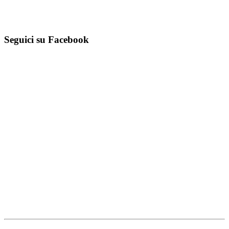
Seguici su Facebook