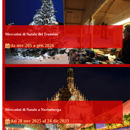
Mercatini di Natale del Trentino
da nov 205 a gen 2026
Mercatini di Natale a Norimberga
dal 28 nov 2025 al 24 dic 2025