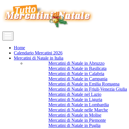
Home
Calendario Mercatini 2026
Mercatini di Natale in Italia
Mercatini di Natale in Abruzzo
Mercatini di Natale in Basilicata
Mercatini di Natale in Calabria
Mercatini di Natale in Campania
Mercatini di Natale in Emilia Romagna
Mercatini di Natale in Friuli-Venezia Giulia
Mercatini di Natale nel Lazio
Mercatini di Natale in Liguria
Mercatini di Natale in Lombardia
Mercatini di Natale nelle Marche
Mercatini di Natale in Molise
Mercatini di Natale in Piemonte
Mercatini di Natale in Puglia