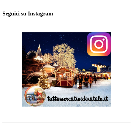
Seguici su Instagram