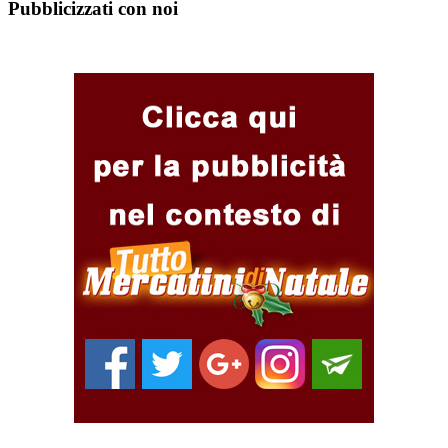
Pubblicizzati con noi