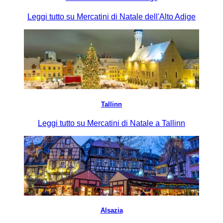
Leggi tutto su Mercatini di Natale dell'Alto Adige
Tallinn
Leggi tutto su Mercatini di Natale a Tallinn
Alsazia