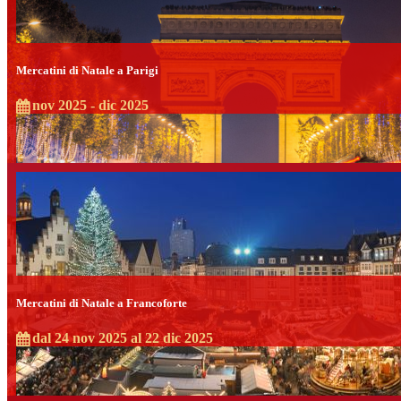
Mercatini di Natale a Parigi
nov 2025 - dic 2025
Mercatini di Natale a Francoforte
dal 24 nov 2025 al 22 dic 2025