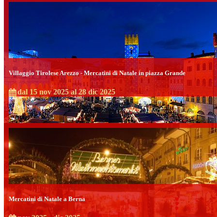
Villaggio Tirolese Arezzo - Mercatini di Natale in piazza Grande
dal 15 nov 2025 al 28 dic 2025
Mercatini di Natale a Berna