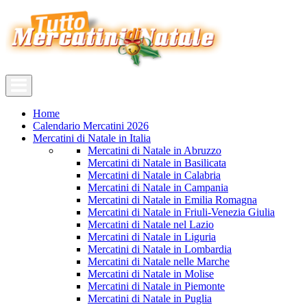
Home
Calendario Mercatini 2026
Mercatini di Natale in Italia
Mercatini di Natale in Abruzzo
Mercatini di Natale in Basilicata
Mercatini di Natale in Calabria
Mercatini di Natale in Campania
Mercatini di Natale in Emilia Romagna
Mercatini di Natale in Friuli-Venezia Giulia
Mercatini di Natale nel Lazio
Mercatini di Natale in Liguria
Mercatini di Natale in Lombardia
Mercatini di Natale nelle Marche
Mercatini di Natale in Molise
Mercatini di Natale in Piemonte
Mercatini di Natale in Puglia