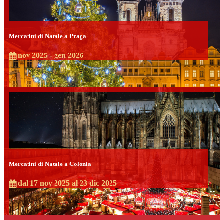
Mercatini di Natale a Praga
nov 2025 - gen 2026
Mercatini di Natale a Colonia
dal 17 nov 2025 al 23 dic 2025