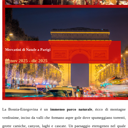
Mercatini di Natale a Parigi
nov 2025 - dic 2025
Mercatini di Natale in Bosnia-Erzegovina
La Bosnia-Erzegovina è un
immenso parco naturale
, ricco di montagne
verdissime, inciso da valli che formano aspre gole dove spumeggiano torrenti,
grotte carsiche, canyon, laghi e cascate. Un paesaggio eterogeneo nel quale