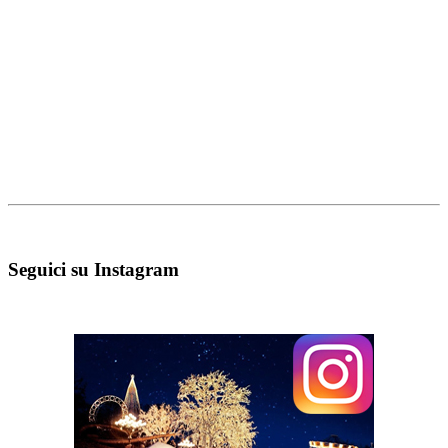
Seguici su Instagram