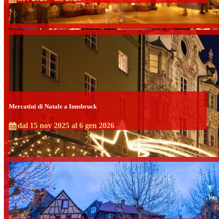
Mercatini di Natale a Innsbruck
dal 15 nov 2025 al 6 gen 2026