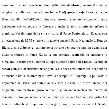
convivono le culture e le religioni della città di Mostar, mentre il simbolo
religioso cattolico nazionale in assoluto è
Medjugorje
.
Banja Luka
merita per
il suo castello: dell’edificio originario si possono ammirare le imponenti mura
bastionate che cingevano la fortezza e anche le torri, inserite in un’area a
giardino. Nei dintorni della città si trova il Parco Nazionale di Kozara, con
un’estensione di 3.375 ettari, e intrigante è anche il Parco Nazionale di Hutovo
Blato, vicino a Stolac, al cui interno si trovano ben quattro laghi in ognuno dei
quali confluisce il fiume Krupa la cui corrente, scorrendo in entrambe le
direzioni, lo rende caso unico in Europa e sotto l’egida dell’Unesco. La città di
Stolac
è un sito di antichissime origini, la sua ricca architettura risale al periodo
ottomano e nei suoi dintorni si trova la necropoli di Radimlja, la più vasta e
importante del Paese, ascrivibile al XIV secolo e con 122 pietre tombali dei
bogomili, movimento religioso eretico di ispirazione manichea che tentava di
conciliare i principi cristiani con quelli della filosofia religiosa di Zoroastro. Un
tessuto culturale da approfondire, magari, proprio in occasione del Natale,