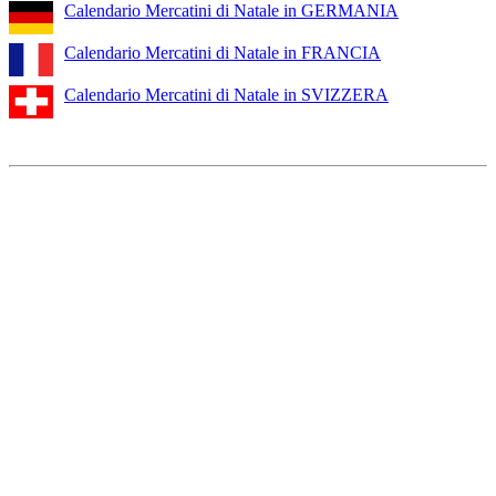
Calendario Mercatini di Natale in
GERMANIA
Calendario Mercatini di Natale in
FRANCIA
Calendario Mercatini di Natale in
SVIZZERA