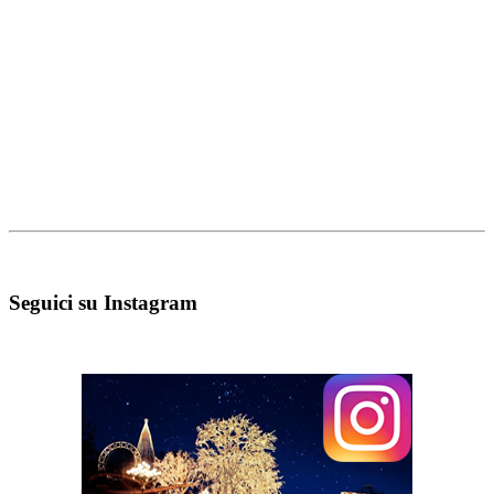
Seguici su Instagram