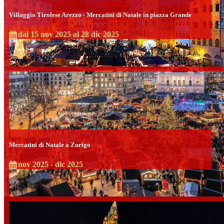
Villaggio Tirolese Arezzo - Mercatini di Natale in piazza Grande
dal 15 nov 2025 al 28 dic 2025
Mercatini di Natale a Zurigo
nov 2025 - dic 2025