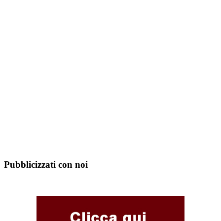
Pubblicizzati con noi