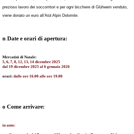
prezioso lavoro dei soccorritori e per ogni bicchiere di Glühwein venduto,
viene donato un euro all’Aiüt Alpin Dolomite.
Date e orari di apertura:
Mercatini di Natale:
5, 6, 7, 8, 12, 13, 14 dicembre 2025
dal 19 dicembre 2025 al 6 gennaio 2026
orari:
dalle ore 16.00 alle ore 19.00
Come arrivare:
in auto: