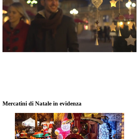
Loaded
:
Unmute
92.57%
Mercatini di Natale in evidenza