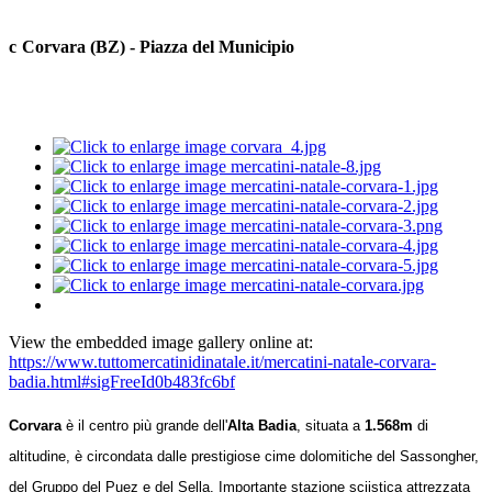
Corvara (BZ) - Piazza del Municipio
View the embedded image gallery online at:
https://www.tuttomercatinidinatale.it/mercatini-natale-corvara-
badia.html#sigFreeId0b483fc6bf
Corvara
è il centro più grande dell'
Alta Badia
, situata a
1.568m
di
altitudine, è circondata dalle prestigiose cime dolomitiche del Sassongher,
del Gruppo del Puez e del Sella. Importante stazione sciistica attrezzata