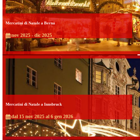
Mercatini di Natale a Berna
nov 2025 - dic 2025
Mercatini di Natale a Innsbruck
dal 15 nov 2025 al 6 gen 2026