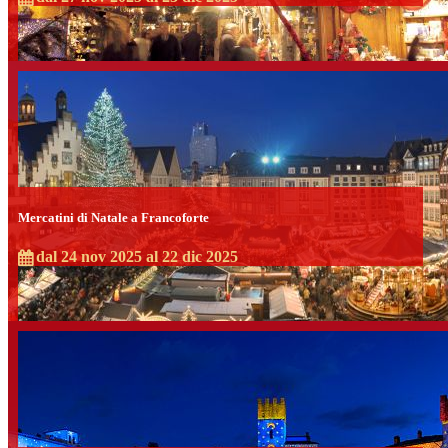
Mercatini di Natale a Francoforte
dal 24 nov 2025 al 22 dic 2025