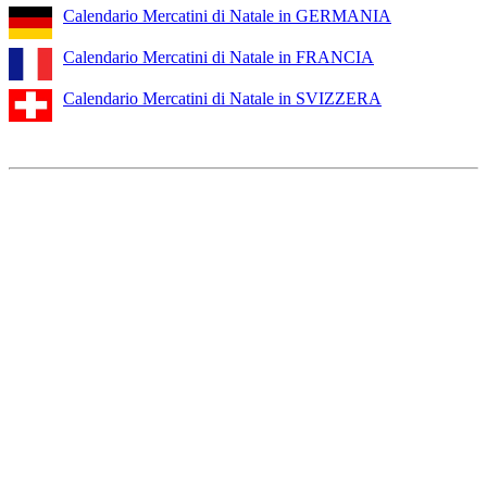
Calendario Mercatini di Natale in
GERMANIA
Calendario Mercatini di Natale in
FRANCIA
Calendario Mercatini di Natale in
SVIZZERA