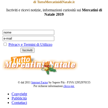
di TuttoMercatinidiNatale.it
Iscriviti e ricevi notizie, informazioni curiosità sui
Mercatini di
Natale 2019
Privacy e Termini di Utilizzo
© dal 2011
Internet Factor
by Sapere Più - P.IVA 12952970155
Per richieste informazioni
clicca qui
Copyright
Pubblicità
Contattaci