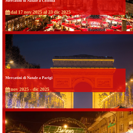
Mercatini di Natale a Colonia
dal 17 nov 2025 al 23 dic 2025
Mercatini di Natale a Parigi
nov 2025 - dic 2025