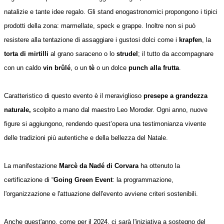
natalizie e tante idee regalo. Gli stand enogastronomici propongono i tipici
prodotti della zona: marmellate, speck e grappe. Inoltre non si può
resistere alla tentazione di assaggiare i gustosi dolci come i
krapfen
, la
torta di mirtilli
al grano saraceno o lo
strudel
; il tutto da accompagnare
con un caldo
vin brûlé
, o un
tè
o un dolce
punch alla frutta
.
Caratteristico di questo evento è il meraviglioso
presepe a grandezza
naturale,
scolpito a mano dal maestro Leo Moroder. Ogni anno, nuove
figure si aggiungono, rendendo quest’opera una testimonianza vivente
delle tradizioni più autentiche e della bellezza del Natale.
La manifestazione
Marcè da Nadé di Corvara
ha ottenuto la
certificazione di “
Going Green Event
: la programmazione,
l'organizzazione e l'attuazione dell'evento avviene criteri sostenibili.
Anche quest'anno, come per il 2024, ci sarà l'iniziativa a sostegno del