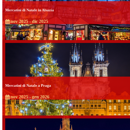
Mercatini di Natale in Alsazia
nov 2025 - dic 2025
Mercatini di Natale a Praga
nov 2025 - gen 2026