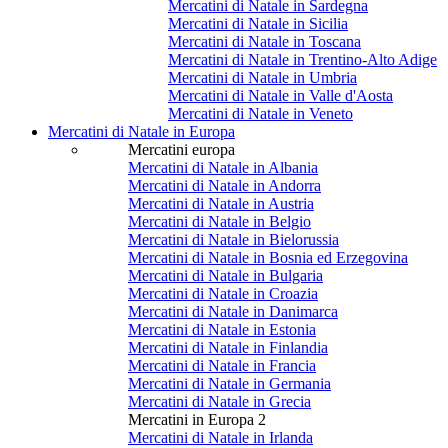
Mercatini di Natale in Sardegna
Mercatini di Natale in Sicilia
Mercatini di Natale in Toscana
Mercatini di Natale in Trentino-Alto Adige
Mercatini di Natale in Umbria
Mercatini di Natale in Valle d'Aosta
Mercatini di Natale in Veneto
Mercatini di Natale in Europa
Mercatini europa
Mercatini di Natale in Albania
Mercatini di Natale in Andorra
Mercatini di Natale in Austria
Mercatini di Natale in Belgio
Mercatini di Natale in Bielorussia
Mercatini di Natale in Bosnia ed Erzegovina
Mercatini di Natale in Bulgaria
Mercatini di Natale in Croazia
Mercatini di Natale in Danimarca
Mercatini di Natale in Estonia
Mercatini di Natale in Finlandia
Mercatini di Natale in Francia
Mercatini di Natale in Germania
Mercatini di Natale in Grecia
Mercatini in Europa 2
Mercatini di Natale in Irlanda