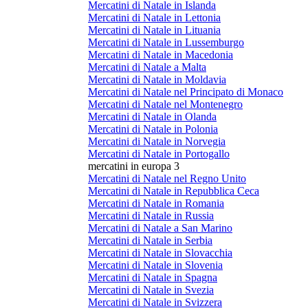
Mercatini di Natale in Islanda
Mercatini di Natale in Lettonia
Mercatini di Natale in Lituania
Mercatini di Natale in Lussemburgo
Mercatini di Natale in Macedonia
Mercatini di Natale a Malta
Mercatini di Natale in Moldavia
Mercatini di Natale nel Principato di Monaco
Mercatini di Natale nel Montenegro
Mercatini di Natale in Olanda
Mercatini di Natale in Polonia
Mercatini di Natale in Norvegia
Mercatini di Natale in Portogallo
mercatini in europa 3
Mercatini di Natale nel Regno Unito
Mercatini di Natale in Repubblica Ceca
Mercatini di Natale in Romania
Mercatini di Natale in Russia
Mercatini di Natale a San Marino
Mercatini di Natale in Serbia
Mercatini di Natale in Slovacchia
Mercatini di Natale in Slovenia
Mercatini di Natale in Spagna
Mercatini di Natale in Svezia
Mercatini di Natale in Svizzera