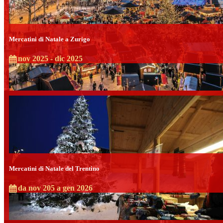
Mercatini di Natale a Zurigo
nov 2025 - dic 2025
Mercatini di Natale del Trentino
da nov 205 a gen 2026