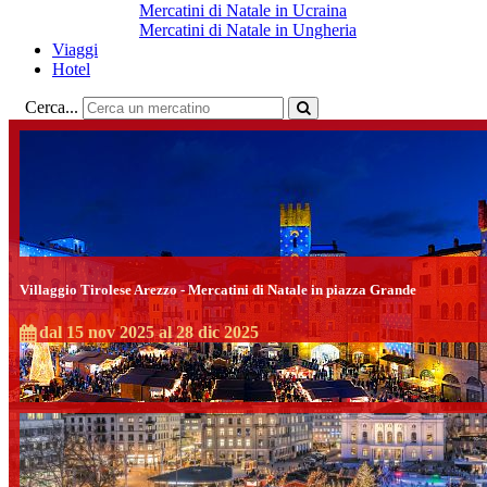
Mercatini di Natale in Ucraina
Mercatini di Natale in Ungheria
Viaggi
Hotel
Cerca...
Villaggio Tirolese Arezzo - Mercatini di Natale in piazza Grande
dal 15 nov 2025 al 28 dic 2025