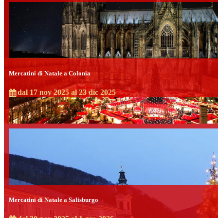
Mercatini di Natale a Colonia
dal 17 nov 2025 al 23 dic 2025
Mercatini di Natale a Salisburgo