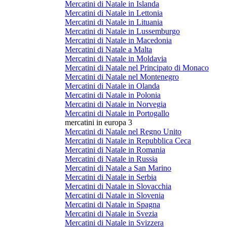
Mercatini di Natale in Islanda
Mercatini di Natale in Lettonia
Mercatini di Natale in Lituania
Mercatini di Natale in Lussemburgo
Mercatini di Natale in Macedonia
Mercatini di Natale a Malta
Mercatini di Natale in Moldavia
Mercatini di Natale nel Principato di Monaco
Mercatini di Natale nel Montenegro
Mercatini di Natale in Olanda
Mercatini di Natale in Polonia
Mercatini di Natale in Norvegia
Mercatini di Natale in Portogallo
mercatini in europa 3
Mercatini di Natale nel Regno Unito
Mercatini di Natale in Repubblica Ceca
Mercatini di Natale in Romania
Mercatini di Natale in Russia
Mercatini di Natale a San Marino
Mercatini di Natale in Serbia
Mercatini di Natale in Slovacchia
Mercatini di Natale in Slovenia
Mercatini di Natale in Spagna
Mercatini di Natale in Svezia
Mercatini di Natale in Svizzera