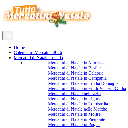
Home
Calendario Mercatini 2026
Mercatini di Natale in Italia
Mercatini di Natale in Abruzzo
Mercatini di Natale in Basilicata
Mercatini di Natale in Calabria
Mercatini di Natale in Campania
Mercatini di Natale in Emilia Romagna
Mercatini di Natale in Friuli-Venezia Giulia
Mercatini di Natale nel Lazio
Mercatini di Natale in Liguria
Mercatini di Natale in Lombardia
Mercatini di Natale nelle Marche
Mercatini di Natale in Molise
Mercatini di Natale in Piemonte
Mercatini di Natale in Puglia