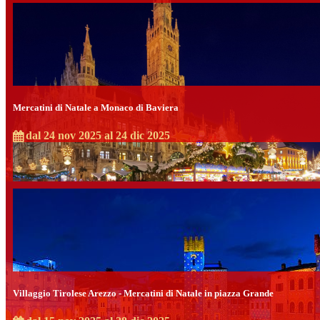
Mercatini di Natale a Monaco di Baviera
dal 24 nov 2025 al 24 dic 2025
Villaggio Tirolese Arezzo - Mercatini di Natale in piazza Grande