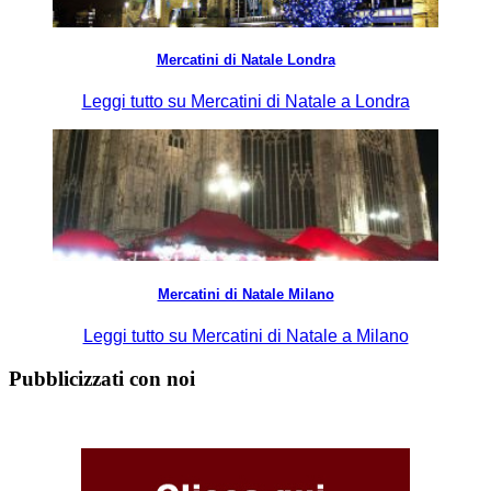
Mercatini di Natale Londra
Leggi tutto su Mercatini di Natale a Londra
Mercatini di Natale Milano
Leggi tutto su Mercatini di Natale a Milano
Pubblicizzati con noi