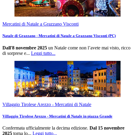
Mercatini di Natale a Grazzano Visconti
Natale di Grazzano - Mercatini di Natale a Grazzano Visconti (PC)
Dall'8 novembre 2025
un Natale come non l’avete mai visto, ricco
di sorprese e...
Leggi tutto...
Villaggio Tirolese Arezzo - Mercatini di Natale
Villaggio Tirolese Arezzo - Mercatini di Natale in piazza Grande
Confermata ufficialmente la decima edizione.
Dal 15 novembre
2025
torna lo...
Leggi tutto...