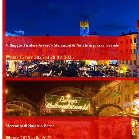
Villaggio Tirolese Arezzo - Mercatini di Natale in piazza Grande
dal 15 nov 2025 al 28 dic 2025
Mercatini di Natale a Berna
nov 2025 - dic 2025