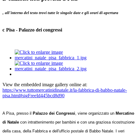
all'interno del testo trovi tutte le singole date e gli orari di apertura
Pisa - Palazzo dei congressi
View the embedded image gallery online at:
https://www.tuttomercatinidinatale.it/la-fabbrica-di-babbo-natale-
pisa.html#sigFreeId445bcd8d90
A Pisa, presso il
Palazzo dei Congressi
, viene organizzato un
Mercatino
di Natale
con intrattenimento per bambini e con una graziosa ricostruzione
della casa, della Fabbrica e dell'ufficio postale di Babbo Natale. I veri