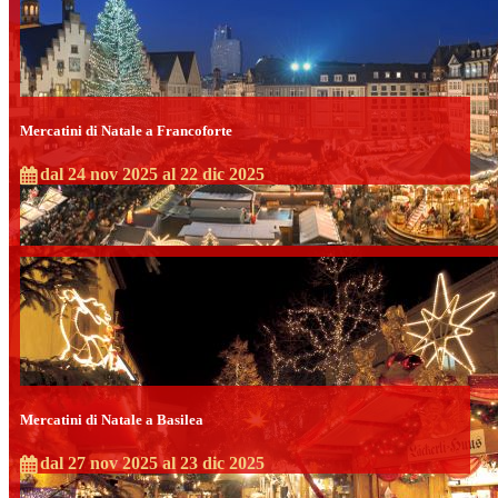
Mercatini di Natale a Francoforte
dal 24 nov 2025 al 22 dic 2025
Mercatini di Natale a Basilea
dal 27 nov 2025 al 23 dic 2025