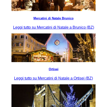
Mercatini di Natale Brunico
Leggi tutto su Mercatini di Natale a Brunico (BZ)
Ortisei
Leggi tutto su Mercatini di Natale a Ortisei (BZ)