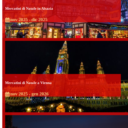
Mercatini di Natale in Alsazia
nov 2025 - dic 2025
Mercatini di Natale a Vienna
nov 2025 - gen 2026