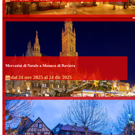
Mercatini di Natale a Monaco di Baviera
dal 24 nov 2025 al 24 dic 2025