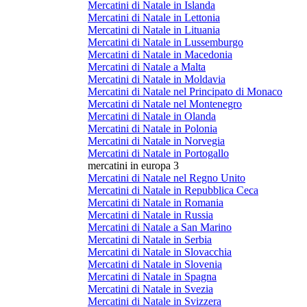
Mercatini di Natale in Islanda
Mercatini di Natale in Lettonia
Mercatini di Natale in Lituania
Mercatini di Natale in Lussemburgo
Mercatini di Natale in Macedonia
Mercatini di Natale a Malta
Mercatini di Natale in Moldavia
Mercatini di Natale nel Principato di Monaco
Mercatini di Natale nel Montenegro
Mercatini di Natale in Olanda
Mercatini di Natale in Polonia
Mercatini di Natale in Norvegia
Mercatini di Natale in Portogallo
mercatini in europa 3
Mercatini di Natale nel Regno Unito
Mercatini di Natale in Repubblica Ceca
Mercatini di Natale in Romania
Mercatini di Natale in Russia
Mercatini di Natale a San Marino
Mercatini di Natale in Serbia
Mercatini di Natale in Slovacchia
Mercatini di Natale in Slovenia
Mercatini di Natale in Spagna
Mercatini di Natale in Svezia
Mercatini di Natale in Svizzera