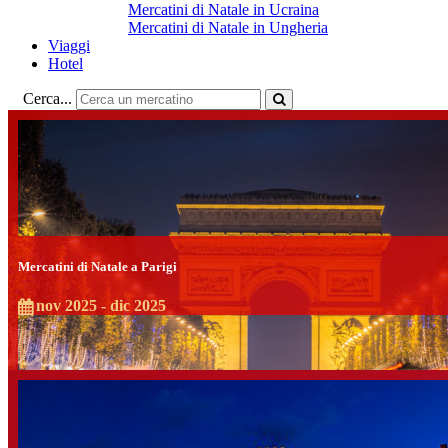
Mercatini di Natale in Ucraina
Mercatini di Natale in Ungheria
Viaggi
Hotel
Cerca...
Mercatini di Natale a Parigi
nov 2025 - dic 2025