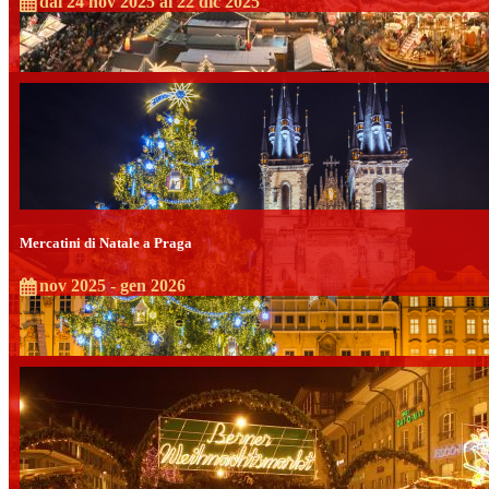
dal 24 nov 2025 al 22 dic 2025
Mercatini di Natale a Praga
nov 2025 - gen 2026