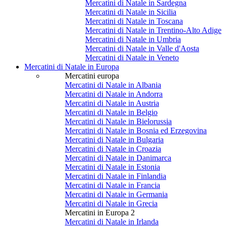
Mercatini di Natale in Sardegna
Mercatini di Natale in Sicilia
Mercatini di Natale in Toscana
Mercatini di Natale in Trentino-Alto Adige
Mercatini di Natale in Umbria
Mercatini di Natale in Valle d'Aosta
Mercatini di Natale in Veneto
Mercatini di Natale in Europa
Mercatini europa
Mercatini di Natale in Albania
Mercatini di Natale in Andorra
Mercatini di Natale in Austria
Mercatini di Natale in Belgio
Mercatini di Natale in Bielorussia
Mercatini di Natale in Bosnia ed Erzegovina
Mercatini di Natale in Bulgaria
Mercatini di Natale in Croazia
Mercatini di Natale in Danimarca
Mercatini di Natale in Estonia
Mercatini di Natale in Finlandia
Mercatini di Natale in Francia
Mercatini di Natale in Germania
Mercatini di Natale in Grecia
Mercatini in Europa 2
Mercatini di Natale in Irlanda