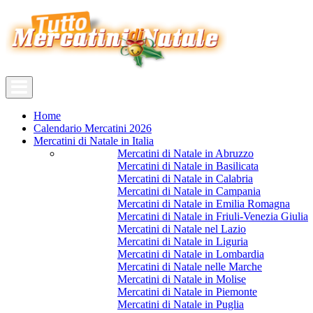
Home
Calendario Mercatini 2026
Mercatini di Natale in Italia
Mercatini di Natale in Abruzzo
Mercatini di Natale in Basilicata
Mercatini di Natale in Calabria
Mercatini di Natale in Campania
Mercatini di Natale in Emilia Romagna
Mercatini di Natale in Friuli-Venezia Giulia
Mercatini di Natale nel Lazio
Mercatini di Natale in Liguria
Mercatini di Natale in Lombardia
Mercatini di Natale nelle Marche
Mercatini di Natale in Molise
Mercatini di Natale in Piemonte
Mercatini di Natale in Puglia