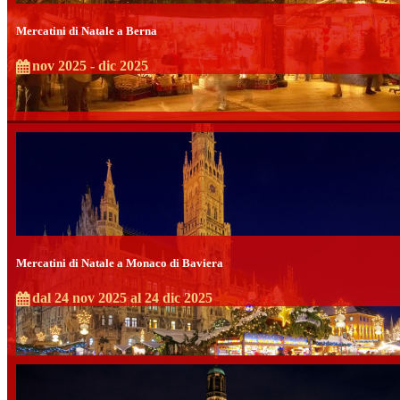
Mercatini di Natale a Berna
nov 2025 - dic 2025
Mercatini di Natale a Monaco di Baviera
dal 24 nov 2025 al 24 dic 2025