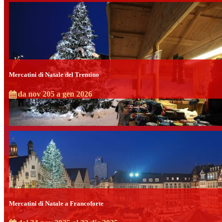
Mercatini di Natale del Trentino
da nov 205 a gen 2026
Mercatini di Natale a Francoforte