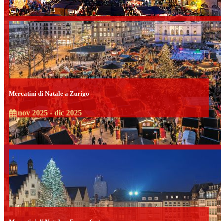
Mercatini di Natale a Zurigo
nov 2025 - dic 2025