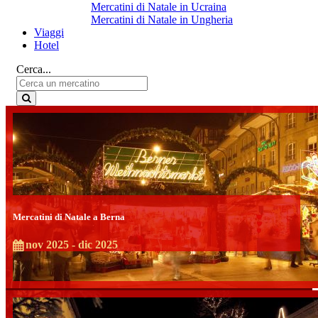
Mercatini di Natale in Ucraina
Mercatini di Natale in Ungheria
Viaggi
Hotel
Cerca...
Mercatini di Natale a Berna
nov 2025 - dic 2025