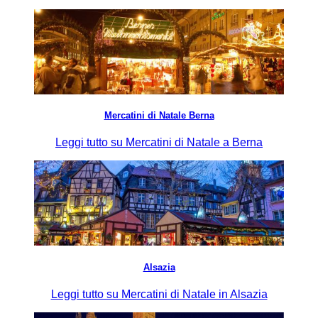
Mercatini di Natale Berna
Leggi tutto su Mercatini di Natale a Berna
Alsazia
Leggi tutto su Mercatini di Natale in Alsazia