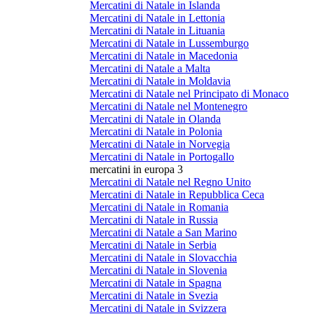
Mercatini di Natale in Islanda
Mercatini di Natale in Lettonia
Mercatini di Natale in Lituania
Mercatini di Natale in Lussemburgo
Mercatini di Natale in Macedonia
Mercatini di Natale a Malta
Mercatini di Natale in Moldavia
Mercatini di Natale nel Principato di Monaco
Mercatini di Natale nel Montenegro
Mercatini di Natale in Olanda
Mercatini di Natale in Polonia
Mercatini di Natale in Norvegia
Mercatini di Natale in Portogallo
mercatini in europa 3
Mercatini di Natale nel Regno Unito
Mercatini di Natale in Repubblica Ceca
Mercatini di Natale in Romania
Mercatini di Natale in Russia
Mercatini di Natale a San Marino
Mercatini di Natale in Serbia
Mercatini di Natale in Slovacchia
Mercatini di Natale in Slovenia
Mercatini di Natale in Spagna
Mercatini di Natale in Svezia
Mercatini di Natale in Svizzera