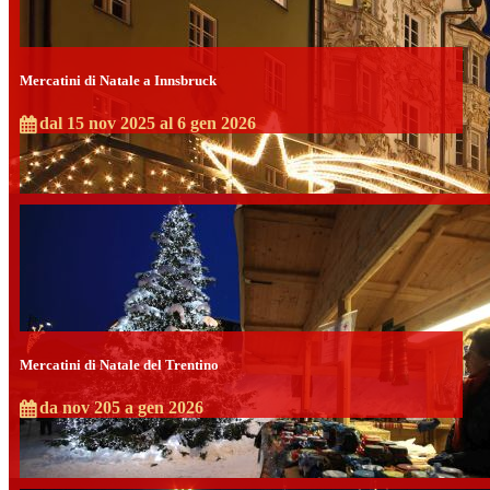
Mercatini di Natale a Innsbruck
dal 15 nov 2025 al 6 gen 2026
Mercatini di Natale del Trentino
da nov 205 a gen 2026