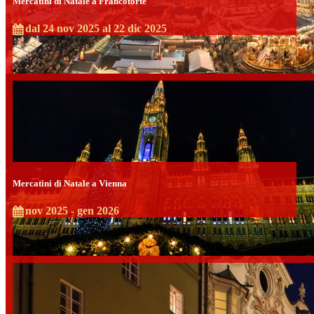
Mercatini di Natale a Francoforte
dal 24 nov 2025 al 22 dic 2025
Mercatini di Natale a Vienna
nov 2025 - gen 2026