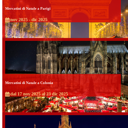
Mercatini di Natale a Parigi
nov 2025 - dic 2025
Mercatini di Natale a Colonia
dal 17 nov 2025 al 23 dic 2025