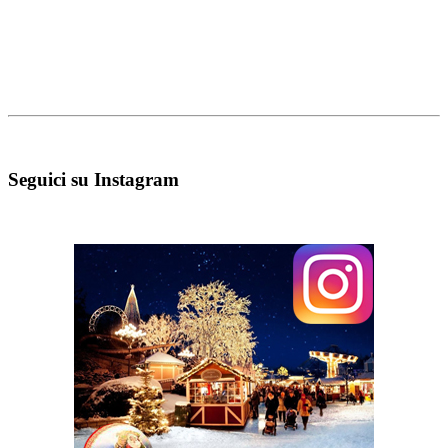
Seguici su Instagram