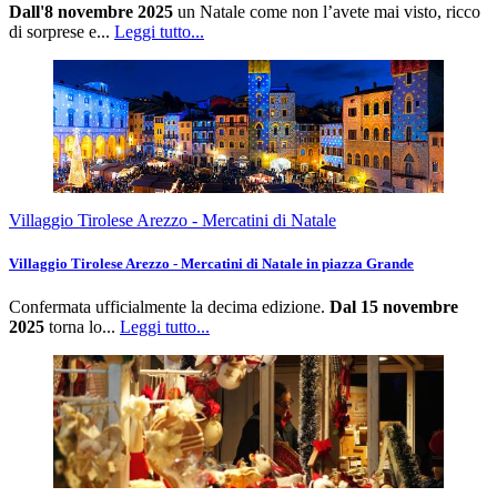
Dall'8 novembre 2025
un Natale come non l’avete mai visto, ricco
di sorprese e...
Leggi tutto...
Villaggio Tirolese Arezzo - Mercatini di Natale
Villaggio Tirolese Arezzo - Mercatini di Natale in piazza Grande
Confermata ufficialmente la decima edizione.
Dal 15 novembre
2025
torna lo...
Leggi tutto...