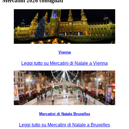
Mercatini 2026 consigliati
Vienna
Leggi tutto su Mercatini di Natale a Vienna
Mercatini di Natale Bruxelles
Leggi tutto su Mercatini di Natale a Bruxelles