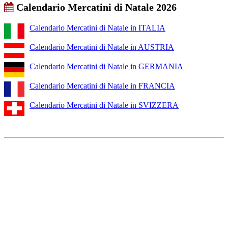
Calendario
Mercatini di Natale 2026
Calendario Mercatini di Natale in
ITALIA
Calendario Mercatini di Natale in
AUSTRIA
Calendario Mercatini di Natale in
GERMANIA
Calendario Mercatini di Natale in
FRANCIA
Calendario Mercatini di Natale in
SVIZZERA