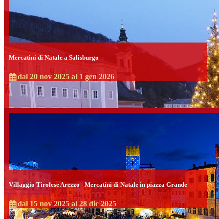
Mercatini di Natale a Salisburgo
dal 20 nov 2025 al 1 gen 2026
Villaggio Tirolese Arezzo - Mercatini di Natale in piazza Grande
dal 15 nov 2025 al 28 dic 2025