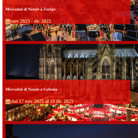
Mercatini di Natale a Zurigo
nov 2025 - dic 2025
Mercatini di Natale a Colonia
dal 17 nov 2025 al 23 dic 2025