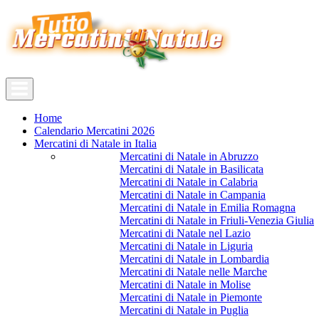
Home
Calendario Mercatini 2026
Mercatini di Natale in Italia
Mercatini di Natale in Abruzzo
Mercatini di Natale in Basilicata
Mercatini di Natale in Calabria
Mercatini di Natale in Campania
Mercatini di Natale in Emilia Romagna
Mercatini di Natale in Friuli-Venezia Giulia
Mercatini di Natale nel Lazio
Mercatini di Natale in Liguria
Mercatini di Natale in Lombardia
Mercatini di Natale nelle Marche
Mercatini di Natale in Molise
Mercatini di Natale in Piemonte
Mercatini di Natale in Puglia