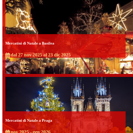
Mercatini di Natale a Basilea
dal 27 nov 2025 al 23 dic 2025
Mercatini di Natale a Praga
nov 2025 - gen 2026