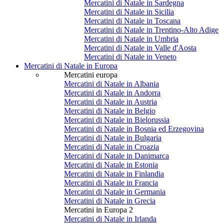
Mercatini di Natale in Sardegna
Mercatini di Natale in Sicilia
Mercatini di Natale in Toscana
Mercatini di Natale in Trentino-Alto Adige
Mercatini di Natale in Umbria
Mercatini di Natale in Valle d'Aosta
Mercatini di Natale in Veneto
Mercatini di Natale in Europa
Mercatini europa
Mercatini di Natale in Albania
Mercatini di Natale in Andorra
Mercatini di Natale in Austria
Mercatini di Natale in Belgio
Mercatini di Natale in Bielorussia
Mercatini di Natale in Bosnia ed Erzegovina
Mercatini di Natale in Bulgaria
Mercatini di Natale in Croazia
Mercatini di Natale in Danimarca
Mercatini di Natale in Estonia
Mercatini di Natale in Finlandia
Mercatini di Natale in Francia
Mercatini di Natale in Germania
Mercatini di Natale in Grecia
Mercatini in Europa 2
Mercatini di Natale in Irlanda