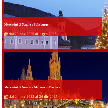
Mercatini di Natale a Salisburgo
dal 20 nov 2025 al 1 gen 2026
Mercatini di Natale a Monaco di Baviera
dal 24 nov 2025 al 24 dic 2025