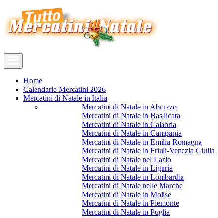
Home
Calendario Mercatini 2026
Mercatini di Natale in Italia
Mercatini di Natale in Abruzzo
Mercatini di Natale in Basilicata
Mercatini di Natale in Calabria
Mercatini di Natale in Campania
Mercatini di Natale in Emilia Romagna
Mercatini di Natale in Friuli-Venezia Giulia
Mercatini di Natale nel Lazio
Mercatini di Natale in Liguria
Mercatini di Natale in Lombardia
Mercatini di Natale nelle Marche
Mercatini di Natale in Molise
Mercatini di Natale in Piemonte
Mercatini di Natale in Puglia