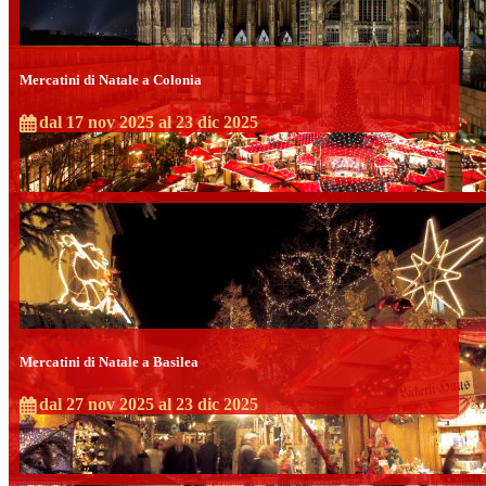
Mercatini di Natale a Colonia
dal 17 nov 2025 al 23 dic 2025
Mercatini di Natale a Basilea
dal 27 nov 2025 al 23 dic 2025