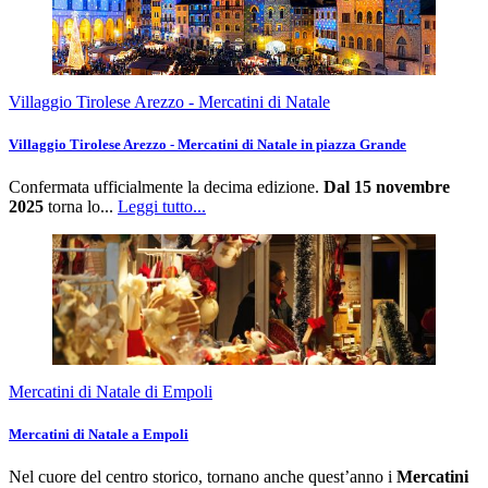
Villaggio Tirolese Arezzo - Mercatini di Natale
Villaggio Tirolese Arezzo - Mercatini di Natale in piazza Grande
Confermata ufficialmente la decima edizione.
Dal 15 novembre
2025
torna lo...
Leggi tutto...
Mercatini di Natale di Empoli
Mercatini di Natale a Empoli
Nel cuore del centro storico, tornano anche quest’anno i
Mercatini