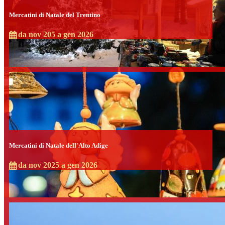
Mercatini di Natale del Trentino
da nov 205 a gen 2026
Mercatini di Natale dell'Alto Adige
da nov 2025 a gen 2026