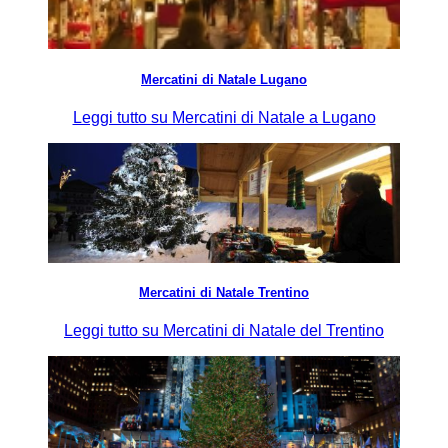
Mercatini di Natale Lugano
Leggi tutto su Mercatini di Natale a Lugano
Mercatini di Natale Trentino
Leggi tutto su Mercatini di Natale del Trentino