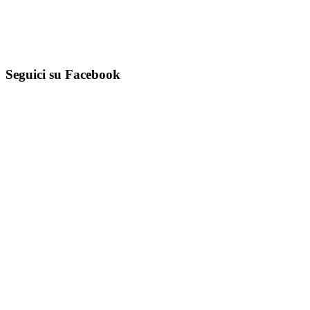
Seguici su Facebook