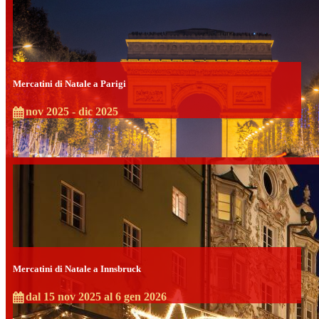
Mercatini di Natale a Parigi
nov 2025 - dic 2025
Mercatini di Natale a Innsbruck
dal 15 nov 2025 al 6 gen 2026