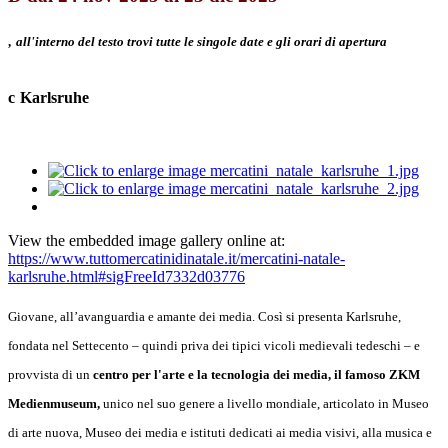
all'interno del testo trovi tutte le singole date e gli orari di apertura
Karlsruhe
View the embedded image gallery online at:
https://www.tuttomercatinidinatale.it/mercatini-natale-
karlsruhe.html#sigFreeId7332d03776
Giovane, all’avanguardia e amante dei media. Così si presenta Karlsruhe,
fondata nel Settecento – quindi priva dei tipici vicoli medievali tedeschi – e
provvista di un
centro per l'arte e la tecnologia dei media, il famoso ZKM
Medienmuseum,
unico nel suo genere a livello mondiale, articolato in Museo
di arte nuova, Museo dei media e istituti dedicati ai media visivi, alla musica e