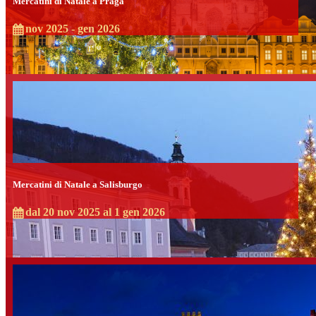
Mercatini di Natale a Praga
nov 2025 - gen 2026
Mercatini di Natale a Salisburgo
dal 20 nov 2025 al 1 gen 2026