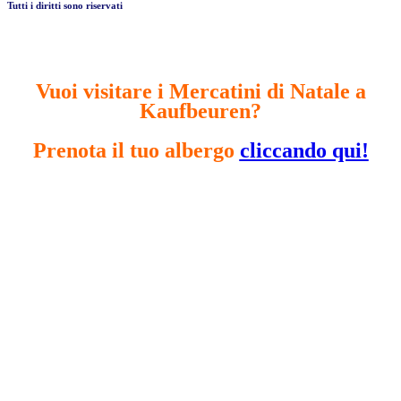
Tutti i diritti sono riservati
Vuoi visitare i Mercatini di Natale a
Kaufbeuren?
Prenota il tuo albergo
cliccando qui!