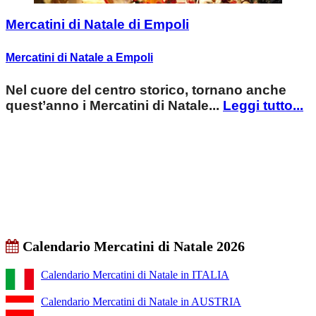
Mercatini di Natale di Empoli
Mercatini di Natale a Empoli
Nel cuore del centro storico, tornano anche
quest’anno i
Mercatini di Natale
...
Leggi tutto...
Calendario
Mercatini di Natale 2026
Calendario Mercatini di Natale in
ITALIA
Calendario Mercatini di Natale in
AUSTRIA