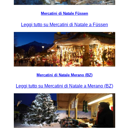
Mercatini di Natale Füssen
Leggi tutto su Mercatini di Natale a Füssen
Mercatini di Natale Merano (BZ)
Leggi tutto su Mercatini di Natale a Merano (BZ)