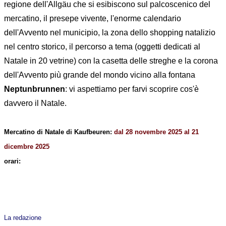
regione dell'Allgäu che si esibiscono sul palcoscenico del
mercatino, il presepe vivente, l'enorme calendario
dell'Avvento nel municipio, la zona dello shopping natalizio
nel centro storico, il percorso a tema (oggetti dedicati al
Natale in 20 vetrine) con la casetta delle streghe e la corona
dell'Avvento più grande del mondo vicino alla fontana
Neptunbrunnen
: vi aspettiamo per farvi scoprire cos'è
davvero il Natale.
Mercatino di Natale di Kaufbeuren:
dal 28 novembre 2025 al 21
dicembre 2025
orari:
La redazione