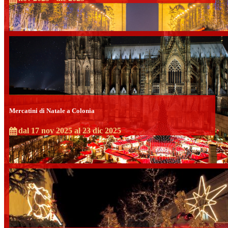
Mercatini di Natale a Colonia
dal 17 nov 2025 al 23 dic 2025