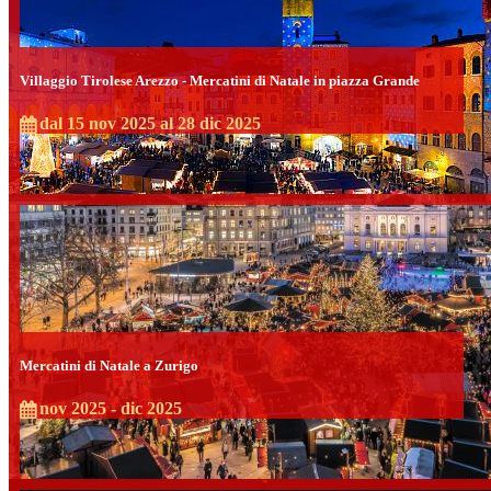
Villaggio Tirolese Arezzo - Mercatini di Natale in piazza Grande
dal 15 nov 2025 al 28 dic 2025
Mercatini di Natale a Zurigo
nov 2025 - dic 2025