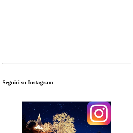
Seguici su Instagram