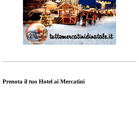
Prenota il tuo Hotel ai Mercatini