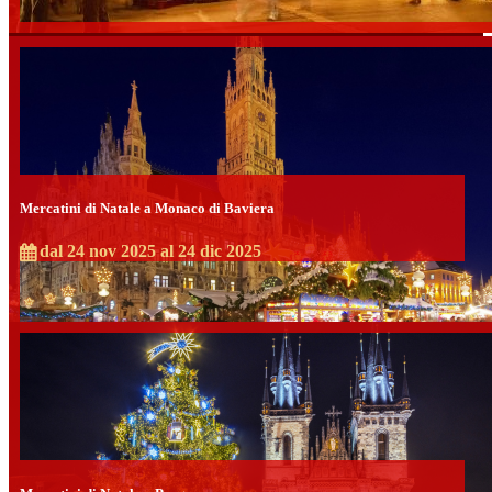
Mercatini di Natale a Monaco di Baviera
dal 24 nov 2025 al 24 dic 2025