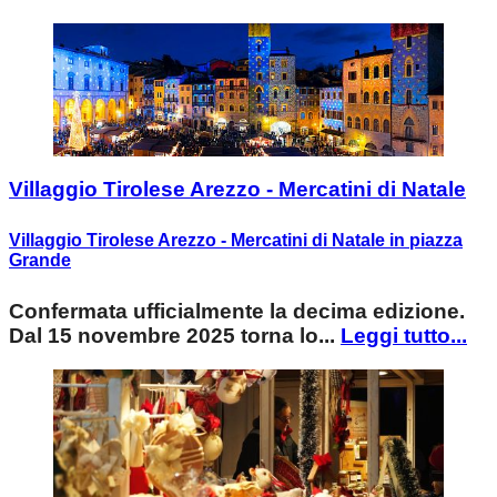
Villaggio Tirolese Arezzo - Mercatini di Natale
Villaggio Tirolese Arezzo - Mercatini di Natale in piazza
Grande
Confermata ufficialmente la decima edizione.
Dal 15 novembre 2025
torna lo...
Leggi tutto...