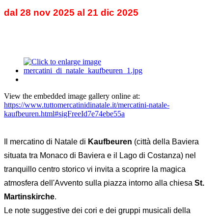
dal 28 nov 2025 al 21 dic 2025
View the embedded image gallery online at:
https://www.tuttomercatinidinatale.it/mercatini-natale-
kaufbeuren.html#sigFreeId7e74ebe55a
Il mercatino di Natale di
Kaufbeuren
(città della Baviera
situata tra Monaco di Baviera e il Lago di Costanza) nel
tranquillo centro storico vi invita a scoprire la magica
atmosfera dell'Avvento sulla piazza intorno alla chiesa
St.
Martinskirche
.
Le note suggestive dei cori e dei gruppi musicali della