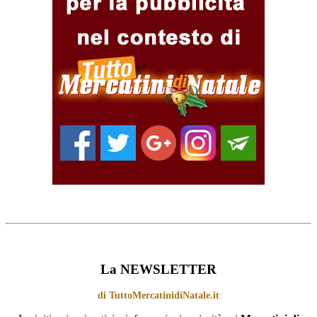
La NEWSLETTER
di TuttoMercatinidiNatale.it