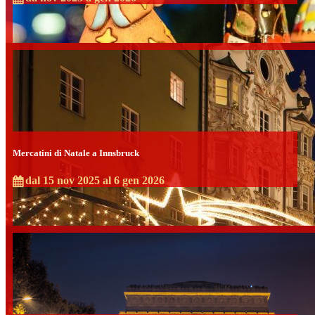
Mercatini di Natale a Innsbruck
dal 15 nov 2025 al 6 gen 2026