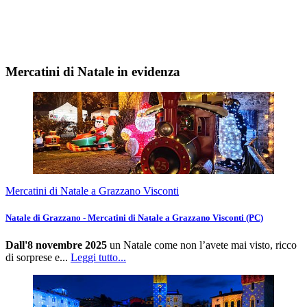
Mercatini di Natale in evidenza
Mercatini di Natale a Grazzano Visconti
Natale di Grazzano - Mercatini di Natale a Grazzano Visconti (PC)
Dall'8 novembre 2025
un Natale come non l’avete mai visto, ricco
di sorprese e...
Leggi tutto...