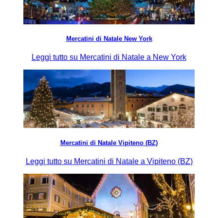
Mercatini di Natale New York
Leggi tutto su Mercatini di Natale a New York
Mercatini di Natale Vipiteno (BZ)
Leggi tutto su Mercatini di Natale a Vipiteno (BZ)