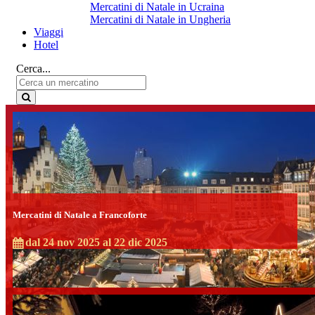
Mercatini di Natale in Ucraina
Mercatini di Natale in Ungheria
Viaggi
Hotel
Cerca...
Mercatini di Natale a Francoforte
dal 24 nov 2025 al 22 dic 2025