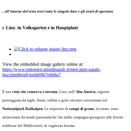
all'interno del testo trovi tutte le singole date e gli orari di apertura
Linz- in Volksgarten e in Hauptplatz
View the embedded image gallery online at:
https://www.tuttomercatinidinatale.it/mercatini-natale-
linz.html#sigFreeId69b7e6b8a7
È una
città che conserva e inventa
, Linz, nell’
Alta Austria
, regione
punteggiata da laghi, fiumi, vallate e gole calcaree concentrate nel
Nationalpark Kalkalpen
. Le sequenze di
campi di grano
, in estate, sono
attraversate da strade panoramiche che dalla campagna giungono alle foreste
nebbiose del Mühlviertel, di vaghezza boema.