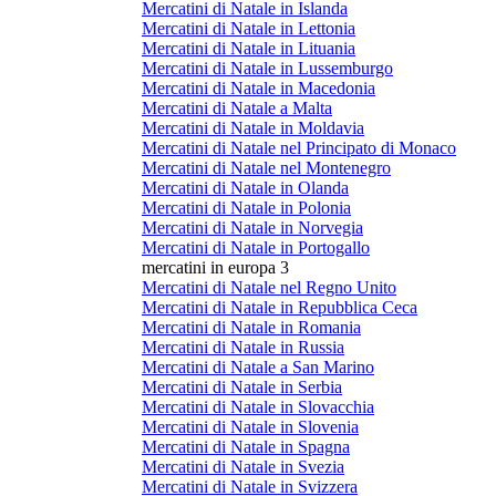
Mercatini di Natale in Islanda
Mercatini di Natale in Lettonia
Mercatini di Natale in Lituania
Mercatini di Natale in Lussemburgo
Mercatini di Natale in Macedonia
Mercatini di Natale a Malta
Mercatini di Natale in Moldavia
Mercatini di Natale nel Principato di Monaco
Mercatini di Natale nel Montenegro
Mercatini di Natale in Olanda
Mercatini di Natale in Polonia
Mercatini di Natale in Norvegia
Mercatini di Natale in Portogallo
mercatini in europa 3
Mercatini di Natale nel Regno Unito
Mercatini di Natale in Repubblica Ceca
Mercatini di Natale in Romania
Mercatini di Natale in Russia
Mercatini di Natale a San Marino
Mercatini di Natale in Serbia
Mercatini di Natale in Slovacchia
Mercatini di Natale in Slovenia
Mercatini di Natale in Spagna
Mercatini di Natale in Svezia
Mercatini di Natale in Svizzera