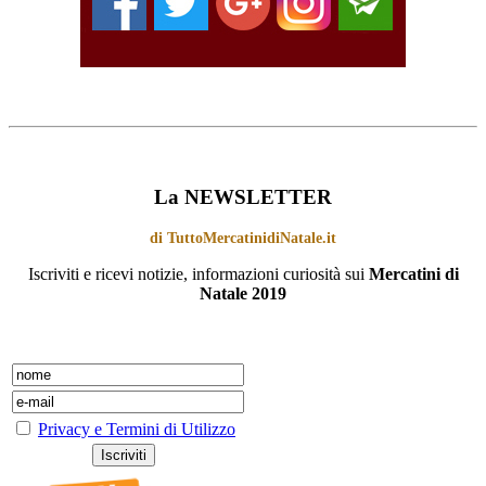
La NEWSLETTER
di TuttoMercatinidiNatale.it
Iscriviti e ricevi notizie, informazioni curiosità sui
Mercatini di
Natale 2019
Privacy e Termini di Utilizzo