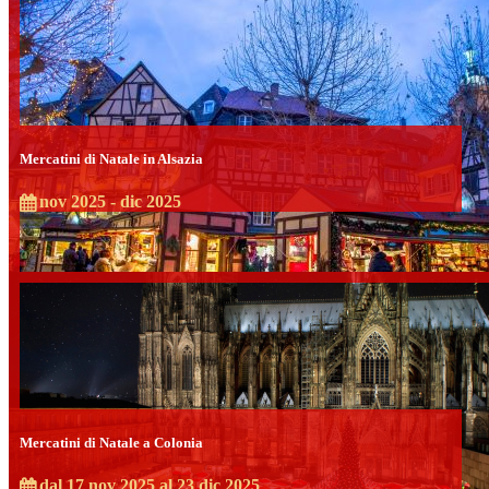
Mercatini di Natale in Alsazia
nov 2025 - dic 2025
Mercatini di Natale a Colonia
dal 17 nov 2025 al 23 dic 2025