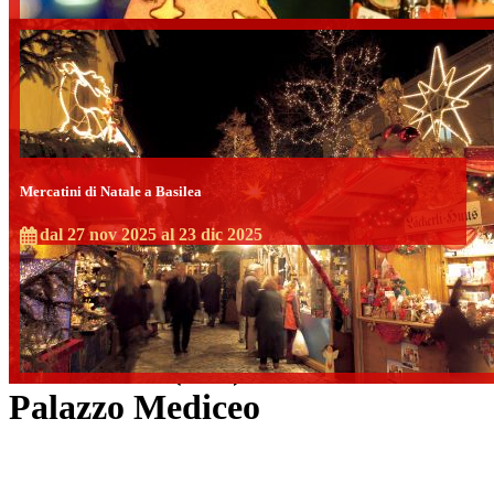
Mercatini di Natale a Basilea
dal 27 nov 2025 al 23 dic 2025
Mercatini di Natale a
Ottaviano (NA) - Mercatini al
Palazzo Mediceo