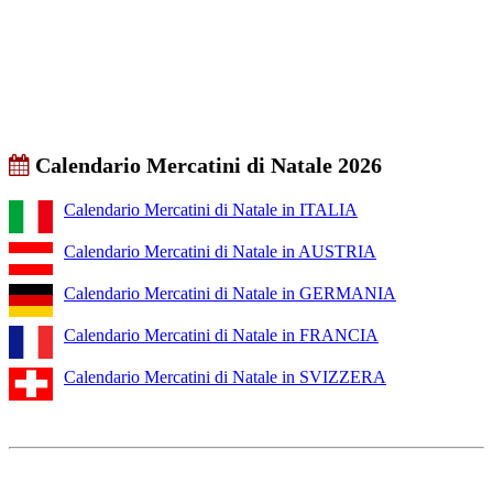
Calendario
Mercatini di Natale 2026
Calendario Mercatini di Natale in
ITALIA
Calendario Mercatini di Natale in
AUSTRIA
Calendario Mercatini di Natale in
GERMANIA
Calendario Mercatini di Natale in
FRANCIA
Calendario Mercatini di Natale in
SVIZZERA