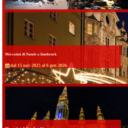
Mercatini di Natale a Innsbruck
dal 15 nov 2025 al 6 gen 2026