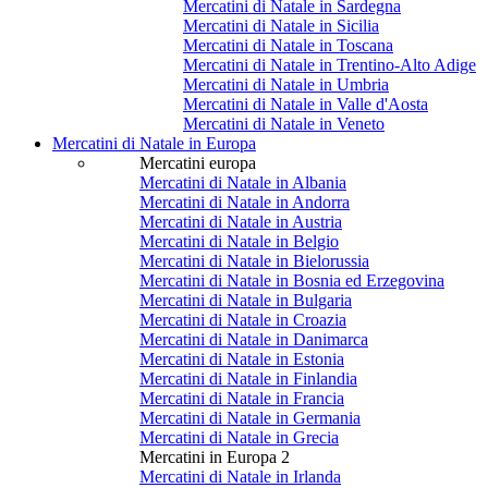
Mercatini di Natale in Sardegna
Mercatini di Natale in Sicilia
Mercatini di Natale in Toscana
Mercatini di Natale in Trentino-Alto Adige
Mercatini di Natale in Umbria
Mercatini di Natale in Valle d'Aosta
Mercatini di Natale in Veneto
Mercatini di Natale in Europa
Mercatini europa
Mercatini di Natale in Albania
Mercatini di Natale in Andorra
Mercatini di Natale in Austria
Mercatini di Natale in Belgio
Mercatini di Natale in Bielorussia
Mercatini di Natale in Bosnia ed Erzegovina
Mercatini di Natale in Bulgaria
Mercatini di Natale in Croazia
Mercatini di Natale in Danimarca
Mercatini di Natale in Estonia
Mercatini di Natale in Finlandia
Mercatini di Natale in Francia
Mercatini di Natale in Germania
Mercatini di Natale in Grecia
Mercatini in Europa 2
Mercatini di Natale in Irlanda