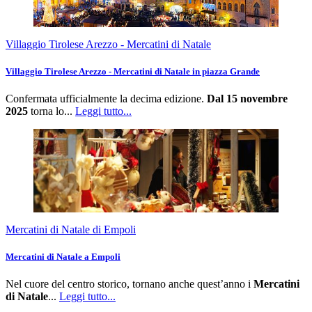
Villaggio Tirolese Arezzo - Mercatini di Natale
Villaggio Tirolese Arezzo - Mercatini di Natale in piazza Grande
Confermata ufficialmente la decima edizione.
Dal 15 novembre
2025
torna lo...
Leggi tutto...
Mercatini di Natale di Empoli
Mercatini di Natale a Empoli
Nel cuore del centro storico, tornano anche quest’anno i
Mercatini
di Natale
...
Leggi tutto...