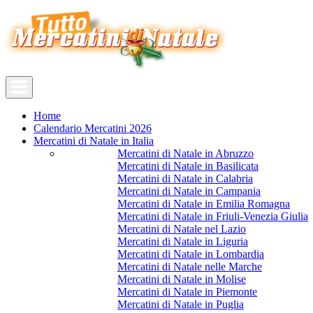
Home
Calendario Mercatini 2026
Mercatini di Natale in Italia
Mercatini di Natale in Abruzzo
Mercatini di Natale in Basilicata
Mercatini di Natale in Calabria
Mercatini di Natale in Campania
Mercatini di Natale in Emilia Romagna
Mercatini di Natale in Friuli-Venezia Giulia
Mercatini di Natale nel Lazio
Mercatini di Natale in Liguria
Mercatini di Natale in Lombardia
Mercatini di Natale nelle Marche
Mercatini di Natale in Molise
Mercatini di Natale in Piemonte
Mercatini di Natale in Puglia