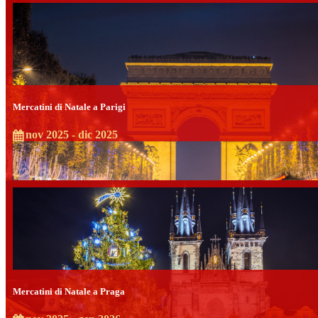
Mercatini di Natale a Parigi
nov 2025 - dic 2025
Mercatini di Natale a Praga