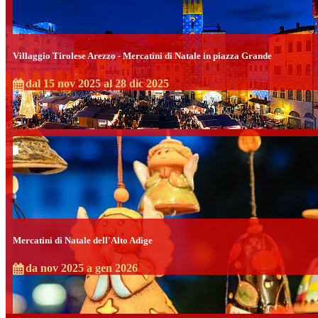
Villaggio Tirolese Arezzo - Mercatini di Natale in piazza Grande
dal 15 nov 2025 al 28 dic 2025
Mercatini di Natale dell'Alto Adige
da nov 2025 a gen 2026