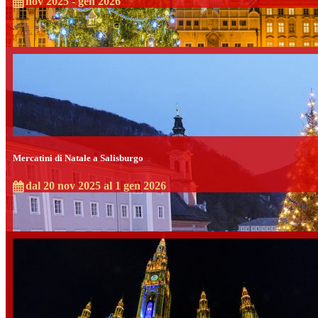
nov 2025 - gen 2026
Mercatini di Natale a Salisburgo
dal 20 nov 2025 al 1 gen 2026