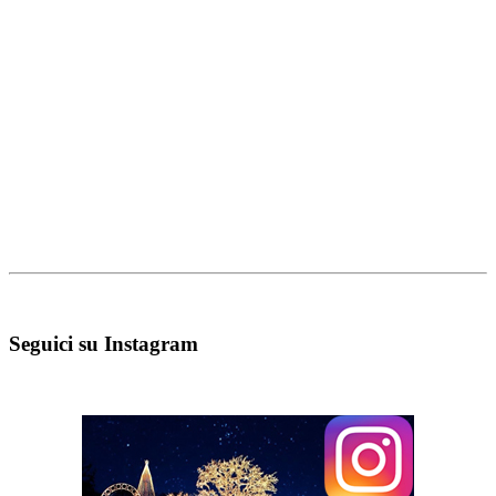
Seguici su Instagram