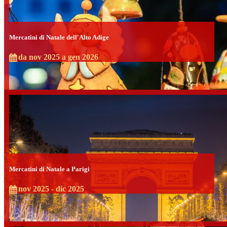
Mercatini di Natale dell'Alto Adige
da nov 2025 a gen 2026
Mercatini di Natale a Parigi
nov 2025 - dic 2025