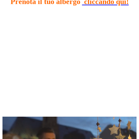
Prenota il tuo albergo
cliccando qui!