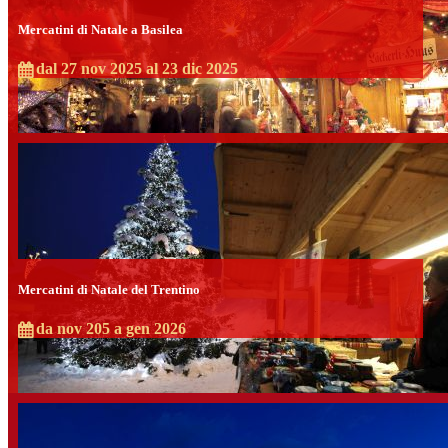
Mercatini di Natale a Basilea
dal 27 nov 2025 al 23 dic 2025
Mercatini di Natale del Trentino
da nov 205 a gen 2026