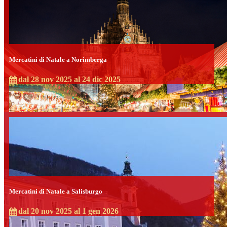
Mercatini di Natale a Norimberga
dal 28 nov 2025 al 24 dic 2025
Mercatini di Natale a Salisburgo
dal 20 nov 2025 al 1 gen 2026