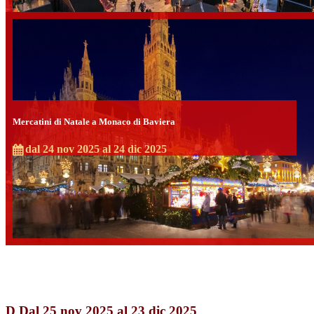
Mercatini di Natale a Monaco di Baviera
dal 24 nov 2025 al 24 dic 2025
Mercatini di Natale a
Wolfenbüttel
Dal 25 nov 2025 al 23 dic 2025