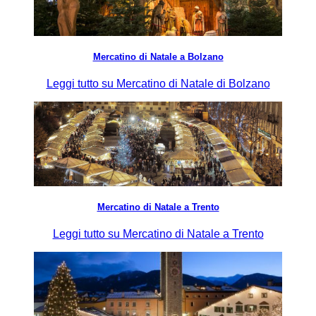
Mercatino di Natale a Bolzano
Leggi tutto su Mercatino di Natale di Bolzano
Mercatino di Natale a Trento
Leggi tutto su Mercatino di Natale a Trento