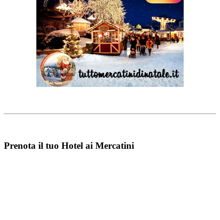
Prenota il tuo Hotel ai Mercatini