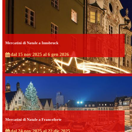
Mercatini di Natale a Innsbruck
dal 15 nov 2025 al 6 gen 2026
Mercatini di Natale a Francoforte
dal 24 nov 2025 al 22 dic 2025