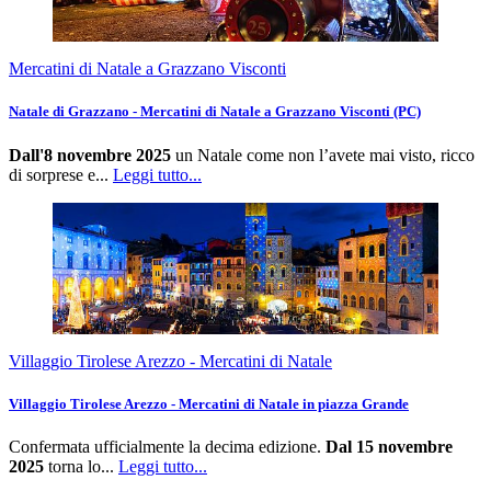
Mercatini di Natale a Grazzano Visconti
Natale di Grazzano - Mercatini di Natale a Grazzano Visconti (PC)
Dall'8 novembre 2025
un Natale come non l’avete mai visto, ricco
di sorprese e...
Leggi tutto...
Villaggio Tirolese Arezzo - Mercatini di Natale
Villaggio Tirolese Arezzo - Mercatini di Natale in piazza Grande
Confermata ufficialmente la decima edizione.
Dal 15 novembre
2025
torna lo...
Leggi tutto...