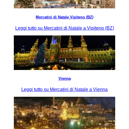
Mercatini di Natale Vipiteno (BZ)
Leggi tutto su Mercatini di Natale a Vipiteno (BZ)
Vienna
Leggi tutto su Mercatini di Natale a Vienna