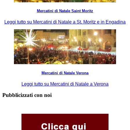
Mercatini di Natale Saint Moritz
Leggi tutto su Mercatini di Natale a St. Moritz e in Engadina
Mercatini di Natale Verona
Leggi tutto su Mercatini di Natale a Verona
Pubblicizzati con noi