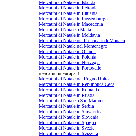
Mercatini di Natale in Islanda
Mercatini di Natale in Lettonia
Mercatini di Natale in Lituania
Mercatini di Natale in Lussemburgo
Mercatini di Natale in Macedonia
Mercatini di Natale a Malta
Mercatini di Natale in Moldavia
Mercatini di Natale nel Principato di Monaco
Mercatini di Natale nel Montenegro
Mercatini di Natale in Olanda
Mercatini di Natale in Polonia
Mercatini di Natale in Norvegia
Mercatini di Natale in Portogallo
mercatini in europa 3
Mercatini di Natale nel Regno Unito
Mercatini di Natale in Repubblica Ceca
Mercatini di Natale in Romania
Mercatini di Natale in Russia
Mercatini di Natale a San Marino
Mercatini di Natale in Serbia
Mercatini di Natale in Slovacchia
Mercatini di Natale in Slovenia
Mercatini di Natale in Spagna
Mercatini di Natale in Svezia
Mercatini di Natale in Svizzera