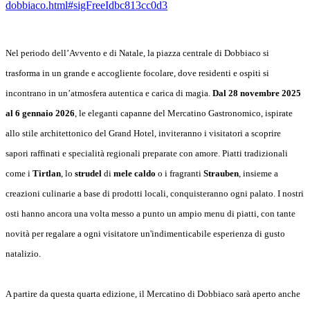
dobbiaco.html#sigFreeIdbc813cc0d3
Nel periodo dell’Avvento e di Natale, la piazza centrale di Dobbiaco si
trasforma in un grande e accogliente focolare, dove residenti e ospiti si
incontrano in un’atmosfera autentica e carica di magia.
Dal 28 novembre 2025
al 6 gennaio 2026
, le eleganti capanne del Mercatino Gastronomico, ispirate
allo stile architettonico del Grand Hotel, inviteranno i visitatori a scoprire
sapori raffinati e specialità regionali preparate con amore. Piatti tradizionali
come i
Tirtlan
, lo
strudel
di
mele caldo
o i fragranti
Strauben
, insieme a
creazioni culinarie a base di prodotti locali, conquisteranno ogni palato. I nostri
osti hanno ancora una volta messo a punto un ampio menu di piatti, con tante
novità per regalare a ogni visitatore un'indimenticabile esperienza di gusto
natalizio.
A partire da questa quarta edizione, il Mercatino di Dobbiaco sarà aperto anche