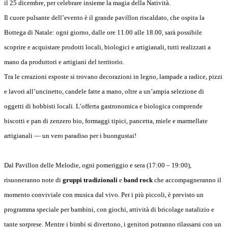
il 25 dicembre, per celebrare insieme la magia della Natività.
Il cuore pulsante dell’evento è il grande pavillon riscaldato, che ospita la
Bottega di Natale: ogni giorno, dalle ore 11.00 alle 18.00, sarà possibile
scoprire e acquistare prodotti locali, biologici e artigianali, tutti realizzati a
mano da produttori e artigiani del territorio.
Tra le creazioni esposte si trovano decorazioni in legno, lampade a radice, pizzi
e lavori all’uncinetto, candele fatte a mano, oltre a un’ampia selezione di
oggetti di hobbisti locali. L’offerta gastronomica e biologica comprende
biscotti e pan di zenzero bio, formaggi tipici, pancetta, miele e marmellate
artigianali — un vero paradiso per i buongustai!
Dal Pavillon delle Melodie, ogni pomeriggio e sera (17:00 – 19:00),
risuoneranno note di
gruppi tradizionali
e
band rock
che accompagneranno il
momento conviviale con musica dal vivo. Per i più piccoli, è previsto un
programma speciale per bambini, con giochi, attività di bricolage natalizio e
tante sorprese. Mentre i bimbi si divertono, i genitori potranno rilassarsi con un