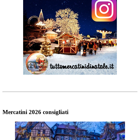
Mercatini 2026 consigliati