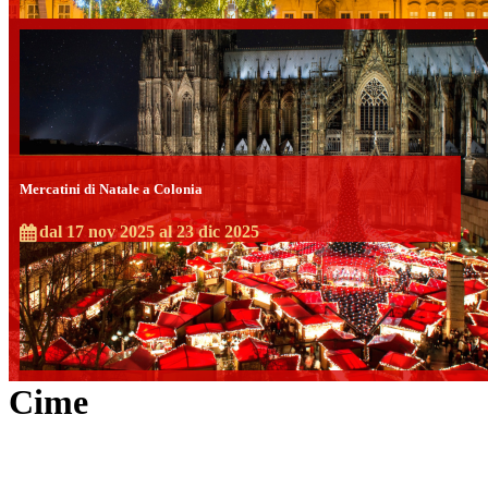
Mercatini di Natale a Colonia
dal 17 nov 2025 al 23 dic 2025
Mercatino di Natale a
Dobbiaco - Natale sotto le Tre
Cime