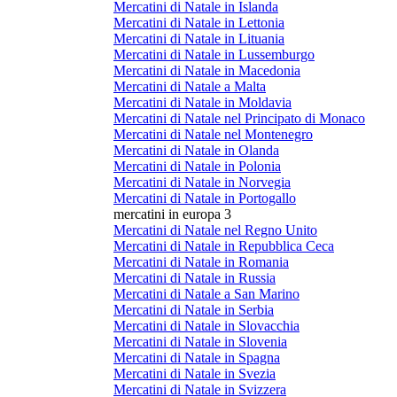
Mercatini di Natale in Islanda
Mercatini di Natale in Lettonia
Mercatini di Natale in Lituania
Mercatini di Natale in Lussemburgo
Mercatini di Natale in Macedonia
Mercatini di Natale a Malta
Mercatini di Natale in Moldavia
Mercatini di Natale nel Principato di Monaco
Mercatini di Natale nel Montenegro
Mercatini di Natale in Olanda
Mercatini di Natale in Polonia
Mercatini di Natale in Norvegia
Mercatini di Natale in Portogallo
mercatini in europa 3
Mercatini di Natale nel Regno Unito
Mercatini di Natale in Repubblica Ceca
Mercatini di Natale in Romania
Mercatini di Natale in Russia
Mercatini di Natale a San Marino
Mercatini di Natale in Serbia
Mercatini di Natale in Slovacchia
Mercatini di Natale in Slovenia
Mercatini di Natale in Spagna
Mercatini di Natale in Svezia
Mercatini di Natale in Svizzera