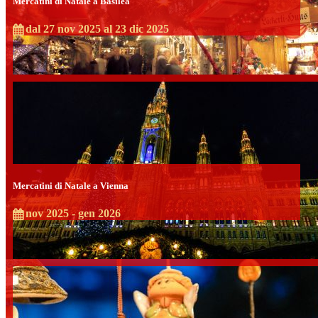
Mercatini di Natale a Basilea
dal 27 nov 2025 al 23 dic 2025
Mercatini di Natale a Vienna
nov 2025 - gen 2026