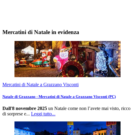
Mercatini di Natale in evidenza
Mercatini di Natale a Grazzano Visconti
Natale di Grazzano - Mercatini di Natale a Grazzano Visconti (PC)
Dall'8 novembre 2025
un Natale come non l’avete mai visto, ricco
di sorprese e...
Leggi tutto...