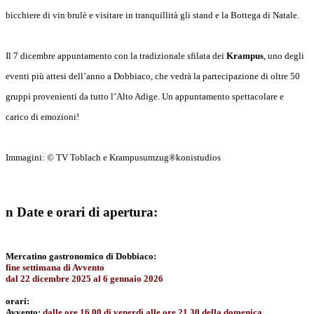
bicchiere di vin brulè e visitare in tranquillità gli stand e la Bottega di Natale.
Il 7 dicembre appuntamento con la tradizionale sfilata dei
Krampus
, uno degli
eventi più attesi dell’anno a Dobbiaco, che vedrà la partecipazione di oltre 50
gruppi provenienti da tutto l’Alto Adige. Un appuntamento spettacolare e
carico di emozioni!
Immagini: © TV Toblach e Krampusumzug®konistudios
Date e orari di apertura:
Mercatino gastronomico di Dobbiaco:
fine settimana di Avvento
dal 22 dicembre 2025 al 6 gennaio 2026
orari:
Avvento:
dalle ore 16.00 di venerdì alle ore 21.30 della domenica