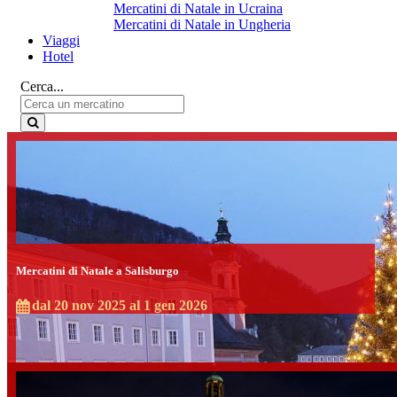
Mercatini di Natale in Ucraina
Mercatini di Natale in Ungheria
Viaggi
Hotel
Cerca...
Mercatini di Natale a Salisburgo
dal 20 nov 2025 al 1 gen 2026