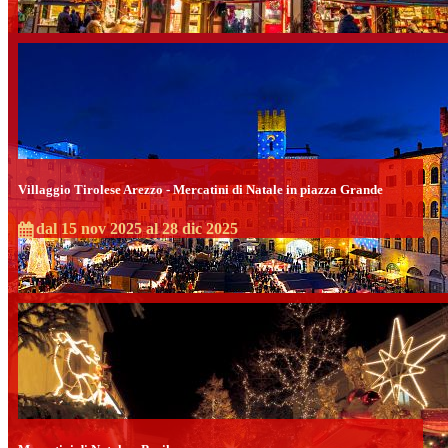
Villaggio Tirolese Arezzo - Mercatini di Natale in piazza Grande
dal 15 nov 2025 al 28 dic 2025