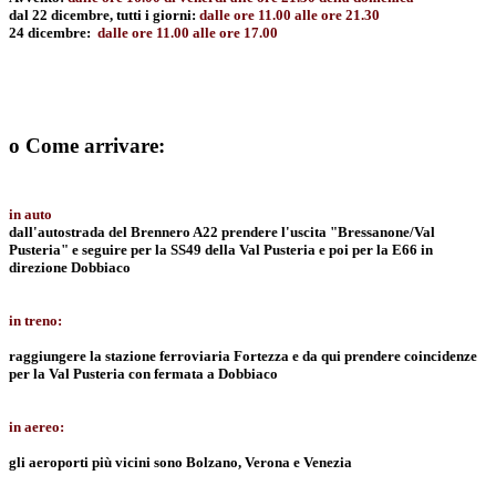
dal 22 dicembre, tutti i giorni:
dalle ore 11.00 alle ore 21.30
24 dicembre:
dalle ore 11.00 alle ore 17.00
Come arrivare:
in auto
dall'autostrada del Brennero A22 prendere l'uscita "Bressanone/Val
Pusteria" e seguire per la SS49 della Val Pusteria e poi per la E66 in
direzione Dobbiaco
in treno:
raggiungere la stazione ferroviaria Fortezza e da qui prendere coincidenze
per la Val Pusteria con fermata a Dobbiaco
in aereo:
gli aeroporti più vicini sono Bolzano, Verona e Venezia