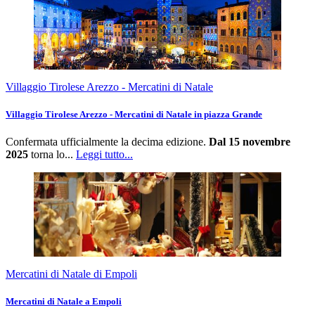
Villaggio Tirolese Arezzo - Mercatini di Natale
Villaggio Tirolese Arezzo - Mercatini di Natale in piazza Grande
Confermata ufficialmente la decima edizione.
Dal 15 novembre
2025
torna lo...
Leggi tutto...
Mercatini di Natale di Empoli
Mercatini di Natale a Empoli