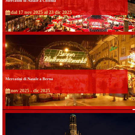
Mercatini di Natale a Colonia
dal 17 nov 2025 al 23 dic 2025
Mercatini di Natale a Berna
nov 2025 - dic 2025