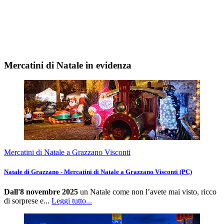
Mercatini di Natale in evidenza
Mercatini di Natale a Grazzano Visconti
Natale di Grazzano - Mercatini di Natale a Grazzano Visconti (PC)
Dall'8 novembre 2025
un Natale come non l’avete mai visto, ricco
di sorprese e...
Leggi tutto...