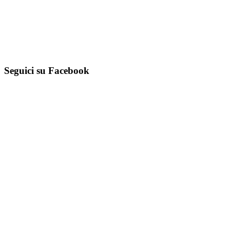
Seguici su Facebook