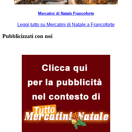
Mercatini di Natale Francoforte
Leggi tutto su Mercatini di Natale a Francoforte
Pubblicizzati con noi