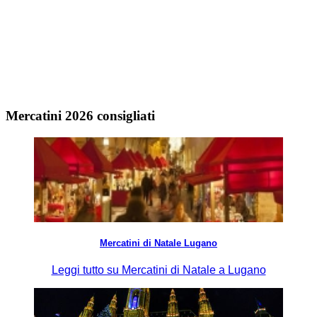
Mercatini 2026 consigliati
Mercatini di Natale Lugano
Leggi tutto su Mercatini di Natale a Lugano