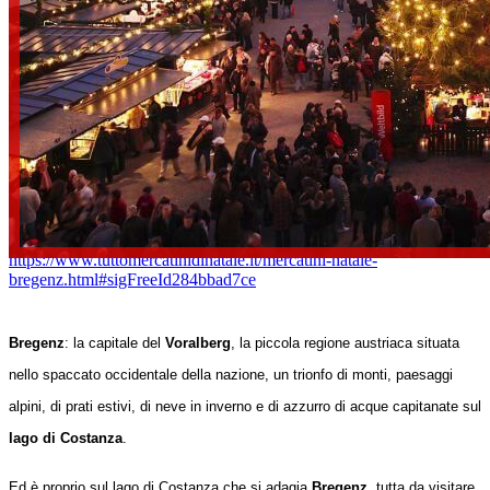
all'interno del testo trovi tutte le singole date e gli orari di apertura
Bregenz - centro storico
View the embedded image gallery online at:
https://www.tuttomercatinidinatale.it/mercatini-natale-
bregenz.html#sigFreeId284bbad7ce
Bregenz
: la capitale del
Voralberg
, la piccola regione austriaca situata
nello spaccato occidentale della nazione, un trionfo di monti, paesaggi
alpini, di prati estivi, di neve in inverno e di azzurro di acque capitanate sul
lago di Costanza
.
Ed è proprio sul lago di Costanza che si adagia
Bregenz
, tutta da visitare