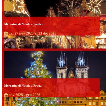
Mercatini di Natale a Basilea
dal 27 nov 2025 al 23 dic 2025
Mercatini di Natale a Praga
nov 2025 - gen 2026