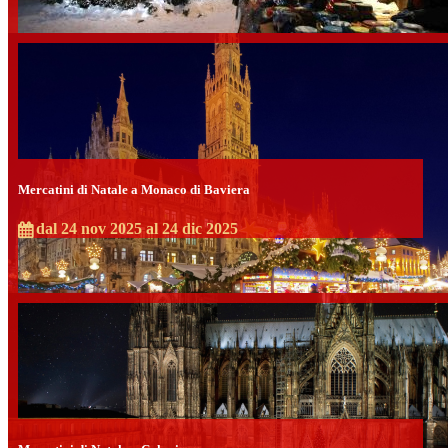
Mercatini di Natale a Monaco di Baviera
dal 24 nov 2025 al 24 dic 2025