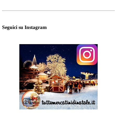
Seguici su Instagram