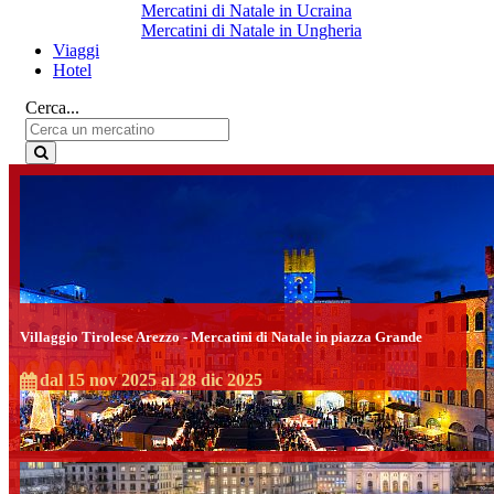
Mercatini di Natale in Ucraina
Mercatini di Natale in Ungheria
Viaggi
Hotel
Cerca...
Villaggio Tirolese Arezzo - Mercatini di Natale in piazza Grande
dal 15 nov 2025 al 28 dic 2025