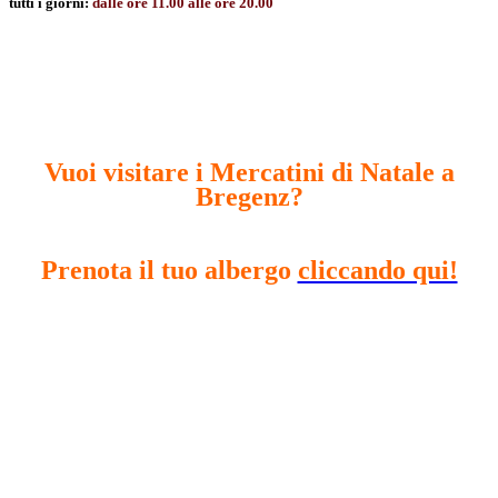
tutti i giorni:
dalle ore 11.00 alle ore 20.00
Vuoi visitare i Mercatini di Natale a
Bregenz?
Prenota il tuo albergo
cliccando qui!